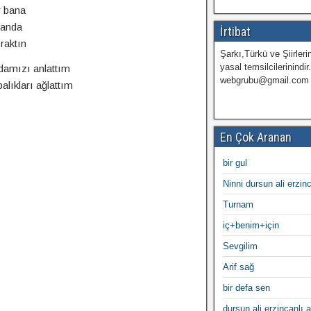
r bana
 anda
İrtibat
raktın
Şarkı,Türkü ve Şiirlerin
yasal temsilcilerinindir
damızı anlattım
webgrubu@gmail.com
lıkları ağlattım
En Çok Aranan
bir gul
Ninni dursun ali erzin
Turnam
iç+benim+için
Sevgilim
Arif sağ
bir defa sen
dursun ali erzincanlı a