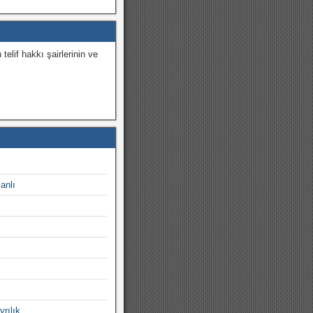
 telif hakkı şairlerinin ve
.
canlı
yrılık