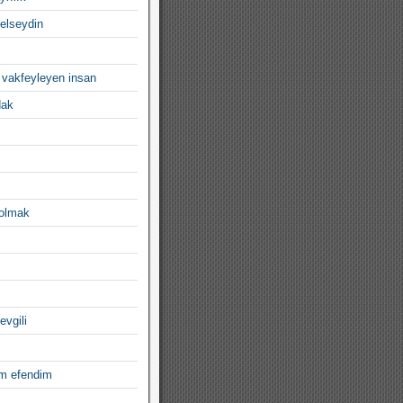
gelseydin
 vakfeyleyen insan
dak
 olmak
evgili
im efendim