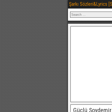
Şarkı Sözleri&Lyrics 
Güçlü Soydemir 