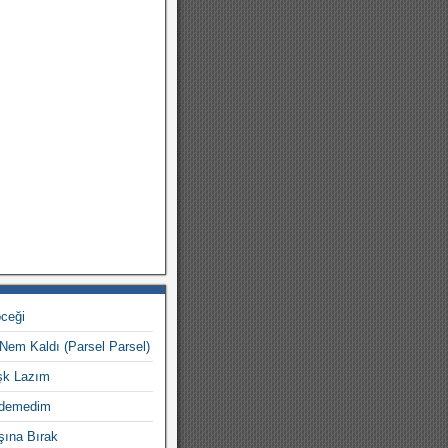
ceği
Nem Kaldı (Parsel Parsel)
şk Lazım
Gidemedim
şına Bırak