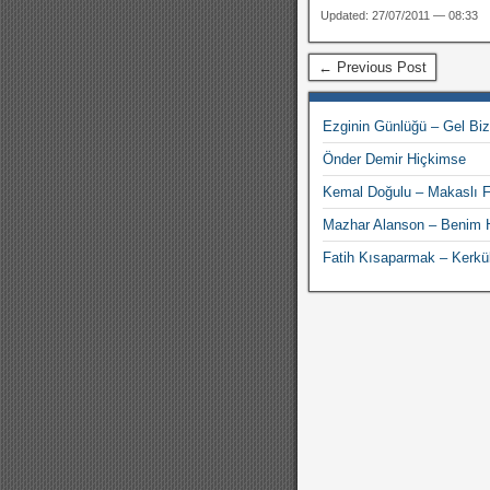
Updated: 27/07/2011 — 08:33
← Previous Post
Ezginin Günlüğü – Gel Biz
Önder Demir Hiçkimse
Kemal Doğulu – Makaslı F
Mazhar Alanson – Benim
Fatih Kısaparmak – Kerkü