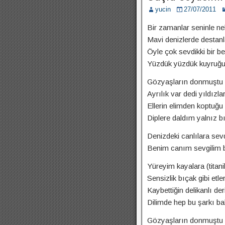
yucin
27/07/2011
Bir zamanlar seninle ne
Mavi denizlerde destanl
Öyle çok sevdikki bir b
Yüzdük yüzdük kuyruğun
Gözyaşların donmuştu 
Ayrılık var dedi yıldızla
Ellerin elimden koptuğu
Diplere daldım yalnız bı
Denizdeki canlılara sev
Benim canım sevgilim ba
Yüreyim kayalara (titani
Sensizlik bıçak gibi etle
Kaybettiğin delikanlı de
Dilimde hep bu şarkı ba
Gözyaşların donmuştu 