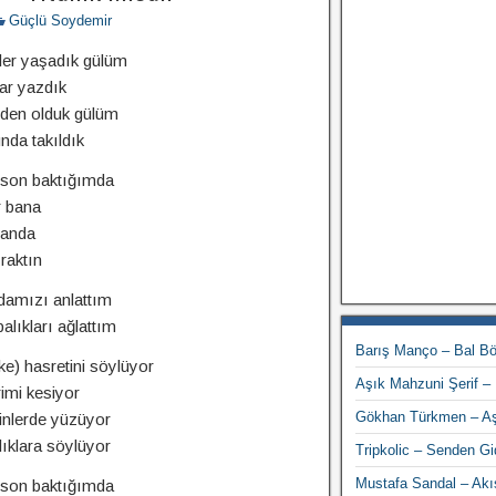
Güçlü Soydemir
ler yaşadık gülüm
ar yazdık
eden olduk gülüm
da takıldık
son baktığımda
r bana
 anda
raktın
damızı anlattım
lıkları ağlattım
Barış Manço – Bal Bö
ke) hasretini söylüyor
Aşık Mahzuni Şerif – 
rimi kesiyor
Gökhan Türkmen – A
rinlerde yüzüyor
lıklara söylüyor
Tripkolic – Senden 
Mustafa Sandal – Akı
son baktığımda