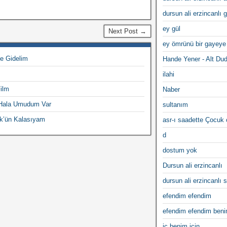
dursun ali erzincanlı 
ey gül
Next Post →
ey ömrünü bir gayeye
e Gidelim
Hande Yener - Alt Du
ilahi
ilm
Naber
 Hala Umudum Var
sultanım
k’ün Kalasıyam
asr-ı saadette Çocuk
d
dostum yok
Dursun ali erzincanlı
dursun ali erzincanlı s
efendim efendim
efendim efendim ben
iç benim için