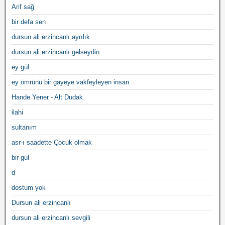
Arif sağ
bir defa sen
dursun ali erzincanlı ayrılık
dursun ali erzincanlı gelseydin
ey gül
ey ömrünü bir gayeye vakfeyleyen insan
Hande Yener - Alt Dudak
ilahi
sultanım
asr-ı saadette Çocuk olmak
bir gul
d
dostum yok
Dursun ali erzincanlı
dursun ali erzincanlı sevgili