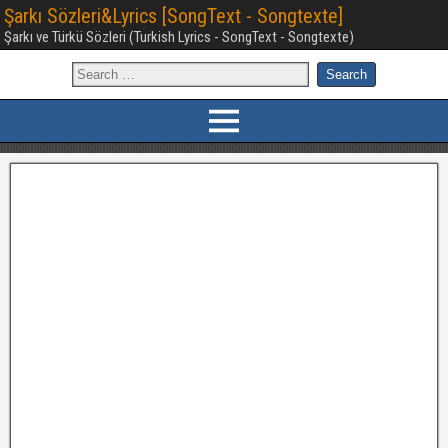
Şarkı Sözleri&Lyrics [SongText - Songtexte]
Şarkı ve Türkü Sözleri (Turkish Lyrics - SongText - Songtexte)