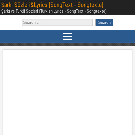
Şarkı Sözleri&Lyrics [SongText - Songtexte]
Şarkı ve Türkü Sözleri (Turkish Lyrics - SongText - Songtexte)