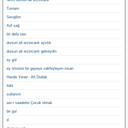
Turnam
Sevgilim
Arif sağ
bir defa sen
dursun ali erzincanlı ayrılık
dursun ali erzincanlı gelseydin
ey gül
ey ömrünü bir gayeye vakfeyleyen insan
Hande Yener - Alt Dudak
ilahi
sultanım
asr-ı saadette Çocuk olmak
bir gul
d