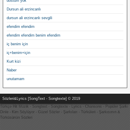
dostum yok
Dursun ali erzincanlı
dursun ali erzincanlı sevgili
efendim efendim
efendim efendim benim efendim
iç benim için
iç+benim+için
Kurt kizi
Naber
unutamam
Sözleri&Lyrics [SongText - Songtexte] © 2019
Türkçe Hit Müzik - Songtext - Songtexte - Lyrics - Chansons - Popüler Şarkı
Dinle - Kim Söylüyor - Güzel Sözler - Şarkıları - Türküleri - Şarkısının &
Türküsünün Sözleri