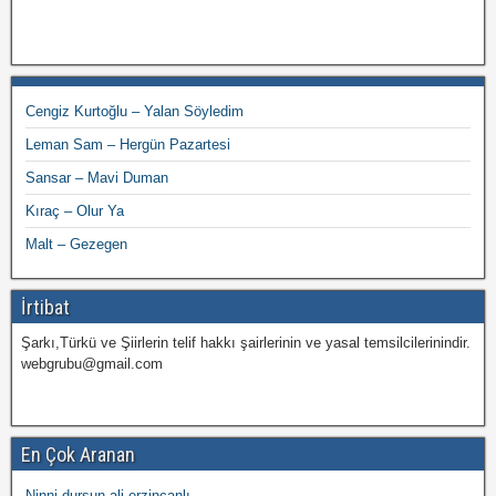
Cengiz Kurtoğlu – Yalan Söyledim
Leman Sam – Hergün Pazartesi
Sansar – Mavi Duman
Kıraç – Olur Ya
Malt – Gezegen
İrtibat
Şarkı,Türkü ve Şiirlerin telif hakkı şairlerinin ve yasal temsilcilerinindir.
webgrubu@gmail.com
En Çok Aranan
Ninni dursun ali erzincanlı