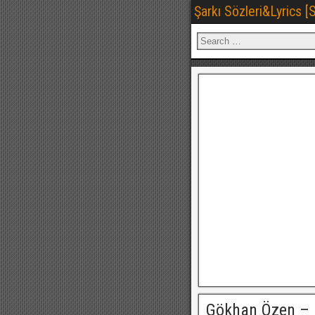
Şarkı Sözleri&Lyrics 
Gökhan Özen – 