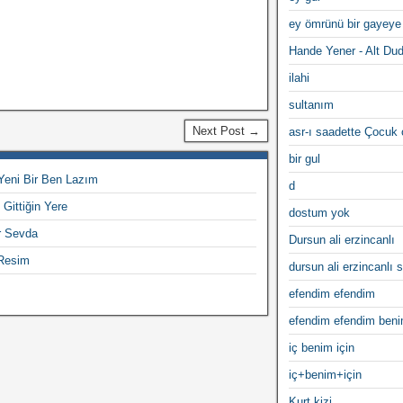
ey ömrünü bir gayeye
Hande Yener - Alt Du
ilahi
sultanım
Next Post →
asr-ı saadette Çocuk
bir gul
Yeni Bir Ben Lazım
d
Gittiğin Yere
dostum yok
r Sevda
Dursun ali erzincanlı
 Resim
dursun ali erzincanlı s
efendim efendim
efendim efendim ben
iç benim için
iç+benim+için
Kurt kizi