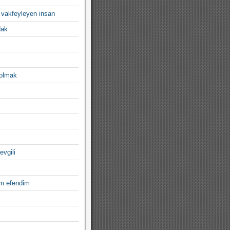
 vakfeyleyen insan
dak
 olmak
evgili
im efendim