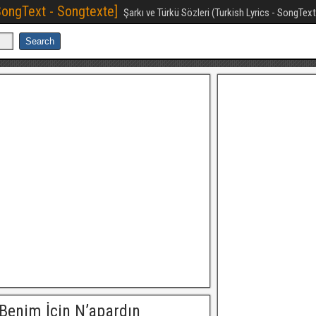
[SongText - Songtexte]
Şarkı ve Türkü Sözleri (Turkish Lyrics - SongTex
Benim İçin N’apardın