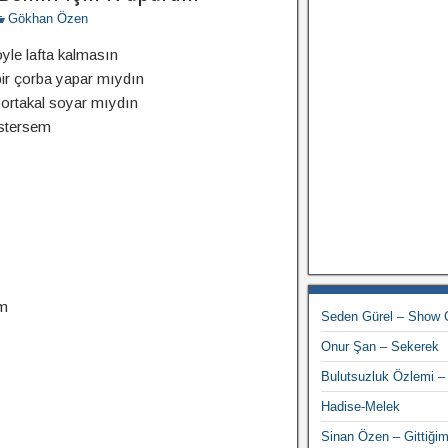
Gökhan Özen
öyle lafta kalmasın
bir çorba yapar mıydın
ortakal soyar mıydın
istersem
ım
Seden Gürel – Show 
Onur Şan – Sekerek
Bulutsuzluk Özlemi – 
Hadise-Melek
Sinan Özen – Gittiğim