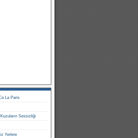
Ca La Paris
Kuzuların Sessizliği
iz Yerlere