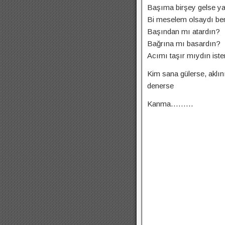
Başıma birşey gelse y
Bi meselem olsaydı ben
Başından mı atardın?
Bağrına mı basardın?
Acımı taşır mıydın ist
Kim sana gülerse, aklın
denerse
Kanma………