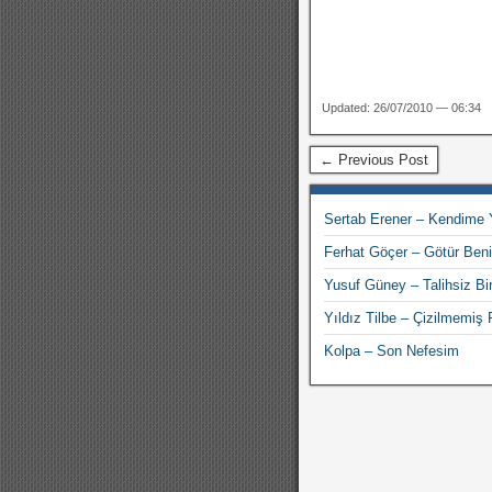
Updated: 26/07/2010 — 06:34
← Previous Post
Sertab Erener – Kendime 
Ferhat Göçer – Götür Beni 
Yusuf Güney – Talihsiz Bi
Yıldız Tilbe – Çizilmemiş
Kolpa – Son Nefesim