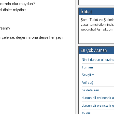
anımda olur muydun?
i dinler miydin?
İrtibat
Şarkı,Türkü ve Şiirlerin
yasal temsilcilerinindir
ersem?
webgrubu@gmail.com
ı çelerse, değer mi ona derse her şeyi
En Çok Aranan
Ninni dursun ali erzin
Turnam
Sevgilim
Arif sağ
bir defa sen
dursun ali erzincanlı a
dursun ali erzincanlı 
ey gül