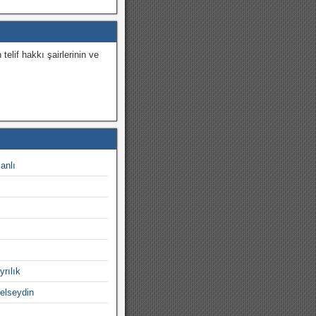
 telif hakkı şairlerinin ve
.
canlı
yrılık
gelseydin