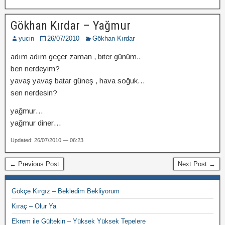
Gökhan Kırdar – Yağmur
yucin
26/07/2010
Gökhan Kırdar
adım adım geçer zaman , biter günüm..
ben nerdeyim?
yavaş yavaş batar güneş , hava soğuk…
sen nerdesin?
yağmur…
yağmur diner…
Updated: 26/07/2010 — 06:23
← Previous Post
Next Post →
Gökçe Kırgız – Bekledim Bekliyorum
Kıraç – Olur Ya
Ekrem ile Gültekin – Yüksek Yüksek Tepelere