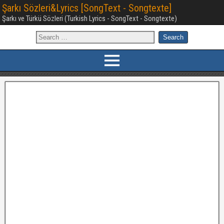
Şarkı Sözleri&Lyrics [SongText - Songtexte]
Şarkı ve Türkü Sözleri (Turkish Lyrics - SongText - Songtexte)