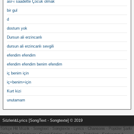
asr-ı saadette Çocuk olmak
bir gul
d
dostum yok
Dursun ali erzincanlı
dursun ali erzincanlı sevgili
efendim efendim
efendim efendim benim efendim
iç benim için
iç+benim+için
Kurt kizi
unutamam
Sözleri&Lyrics [SongText - Songtexte] © 2019
Türkçe Hit Müzik - Songtext - Songtexte - Lyrics - Chansons - Popüler Şarkı