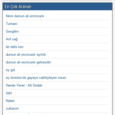
En Çok Aranan
Ninni dursun ali erzincanlı
Turnam
Sevgilim
Arif sağ
bir defa sen
dursun ali erzincanlı ayrılık
dursun ali erzincanlı gelseydin
ey gül
ey ömrünü bir gayeye vakfeyleyen insan
Hande Yener - Alt Dudak
ilahi
Naber
sultanım