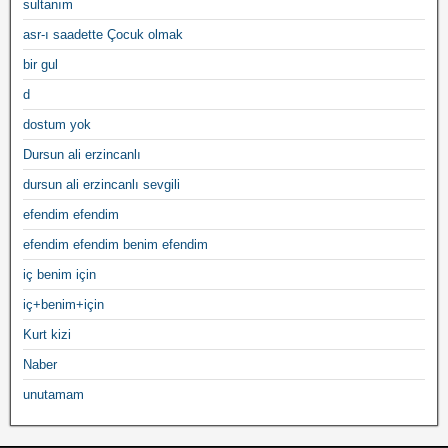
sultanım
asr-ı saadette Çocuk olmak
bir gul
d
dostum yok
Dursun ali erzincanlı
dursun ali erzincanlı sevgili
efendim efendim
efendim efendim benim efendim
iç benim için
iç+benim+için
Kurt kizi
Naber
unutamam