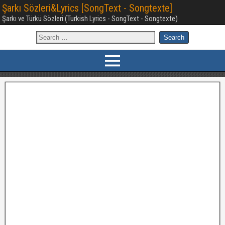
Şarkı Sözleri&Lyrics [SongText - Songtexte]
Şarkı ve Türkü Sözleri (Turkish Lyrics - SongText - Songtexte)