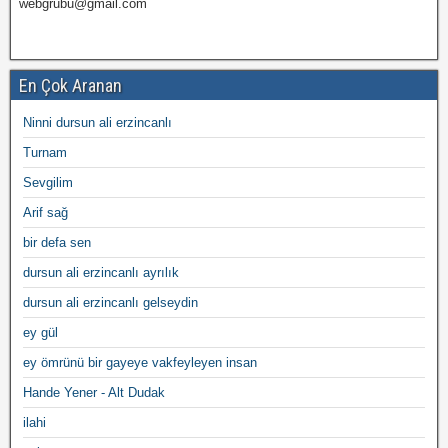
webgrubu@gmail.com
En Çok Aranan
Ninni dursun ali erzincanlı
Turnam
Sevgilim
Arif sağ
bir defa sen
dursun ali erzincanlı ayrılık
dursun ali erzincanlı gelseydin
ey gül
ey ömrünü bir gayeye vakfeyleyen insan
Hande Yener - Alt Dudak
ilahi