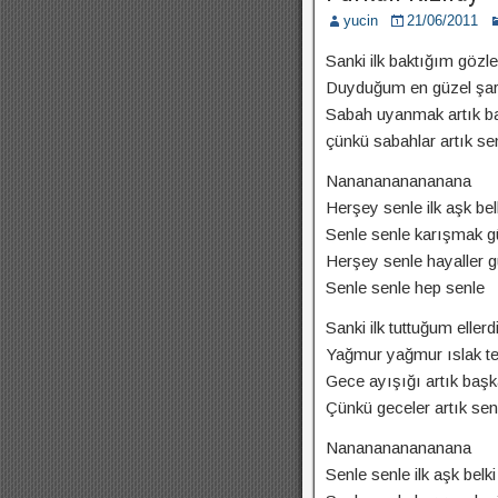
yucin
21/06/2011
Sanki ilk baktığım gözle
Duyduğum en güzel şar
Sabah uyanmak artık b
çünkü sabahlar artık se
Nananananananana
Herşey senle ilk aşk bel
Senle senle karışmak g
Herşey senle hayaller g
Senle senle hep senle
Sanki ilk tuttuğum ellerdi
Yağmur yağmur ıslak te
Gece ayışığı artık baş
Çünkü geceler artık sen
Nananananananana
Senle senle ilk aşk belki