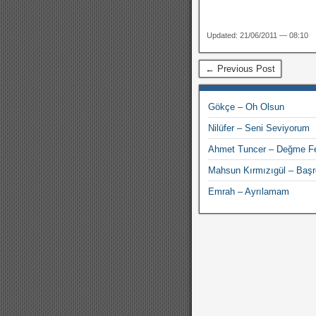
Updated: 21/06/2011 — 08:10
← Previous Post
Gökçe – Oh Olsun
Nilüfer – Seni Seviyorum
Ahmet Tuncer – Değme F
Mahsun Kırmızıgül – Başr
Emrah – Ayrılamam