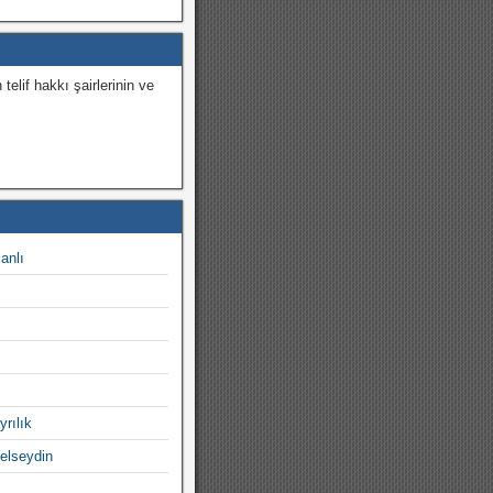
 telif hakkı şairlerinin ve
.
canlı
yrılık
gelseydin