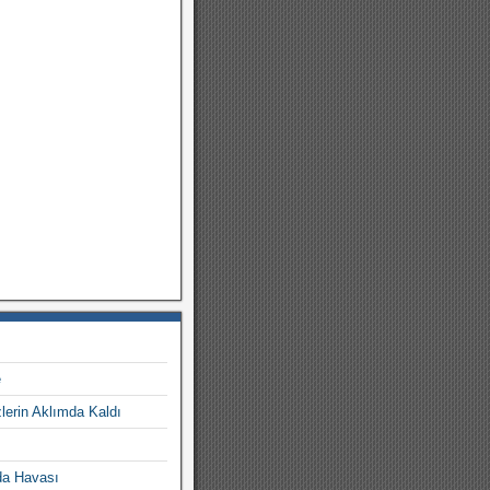
e
lerin Aklımda Kaldı
da Havası