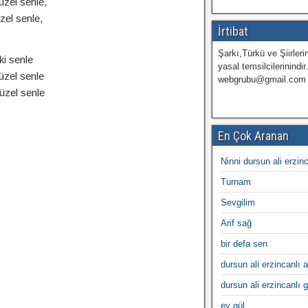
zel senle,
zel senle,
İrtibat
Şarkı,Türkü ve Şiirlerin
ki senle
yasal temsilcilerinindir
üzel senle
webgrubu@gmail.com
üzel senle
En Çok Aranan
Ninni dursun ali erzin
Turnam
Sevgilim
Arif sağ
bir defa sen
dursun ali erzincanlı a
dursun ali erzincanlı 
ey gül