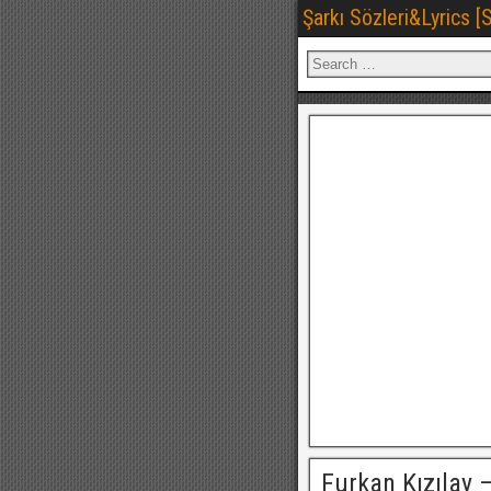
Şarkı Sözleri&Lyrics 
Furkan Kızılay 