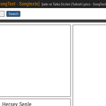
[SongText - Songtexte]
Şarkı ve Türkü Sözleri (Turkish Lyrics - SongTex
– Herşey Senle