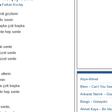
Furkan Kızılay
rdi gözlerin
kı sesin
aşka çok başka
nle hep senle
ki senle
üzel senle
üzel senle
 ellerin
Atiye-Ahmet
nin
ka çok başka
Blero – Can’t You Se
le hep senle
Ankaralı Namık – Göz
Bengü – Günaydın
 senle,
Ahmet Kaya – Bir Ve