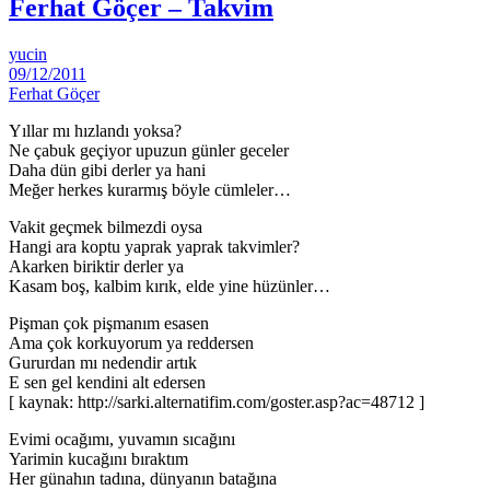
Ferhat Göçer – Takvim
yucin
09/12/2011
Ferhat Göçer
Yıllar mı hızlandı yoksa?
Ne çabuk geçiyor upuzun günler geceler
Daha dün gibi derler ya hani
Meğer herkes kurarmış böyle cümleler…
Vakit geçmek bilmezdi oysa
Hangi ara koptu yaprak yaprak takvimler?
Akarken biriktir derler ya
Kasam boş, kalbim kırık, elde yine hüzünler…
Pişman çok pişmanım esasen
Ama çok korkuyorum ya reddersen
Gururdan mı nedendir artık
E sen gel kendini alt edersen
[ kaynak: http://sarki.alternatifim.com/goster.asp?ac=48712 ]
Evimi ocağımı, yuvamın sıcağını
Yarimin kucağını bıraktım
Her günahın tadına, dünyanın batağına