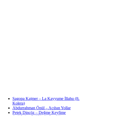
Sagopa Kajmer – La Kayyume İllahu (ft.
Kolera)
Abdurrahman Önül – Açılsın Yollar
Petek Dinçöz – Değme Keyfime