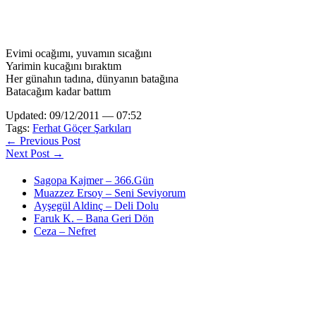
Evimi ocağımı, yuvamın sıcağını
Yarimin kucağını bıraktım
Her günahın tadına, dünyanın batağına
Batacağım kadar battım
Updated: 09/12/2011 — 07:52
Tags:
Ferhat Göçer Şarkıları
← Previous Post
Next Post →
Sagopa Kajmer – 366.Gün
Muazzez Ersoy – Seni Seviyorum
Ayşegül Aldinç – Deli Dolu
Faruk K. – Bana Geri Dön
Ceza – Nefret