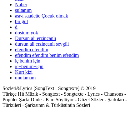
Naber
sultanım
asr-ı saadette Çocuk olmak
bir gul
d
dostum yok
Dursun ali erzincanlı
dursun ali erzincanlı sevgili
efendim efendim
efendim efendim benim efendim
iç benim için
iç+benim+için
Kurt kizi
unutamam
Sözleri&Lyrics [SongText - Songtexte] © 2019
Türkçe Hit Müzik - Songtext - Songtexte - Lyrics - Chansons -
Popüler Şarkı Dinle - Kim Söylüyor - Güzel Sözler - Şarkıları -
Türküleri - Şarkısının & Türküsünün Sözleri