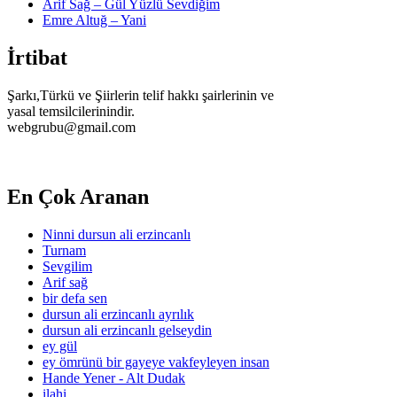
Arif Sağ – Gül Yüzlü Sevdiğim
Emre Altuğ – Yani
İrtibat
Şarkı,Türkü ve Şiirlerin telif hakkı şairlerinin ve
yasal temsilcilerinindir.
webgrubu@gmail.com
En Çok Aranan
Ninni dursun ali erzincanlı
Turnam
Sevgilim
Arif sağ
bir defa sen
dursun ali erzincanlı ayrılık
dursun ali erzincanlı gelseydin
ey gül
ey ömrünü bir gayeye vakfeyleyen insan
Hande Yener - Alt Dudak
ilahi