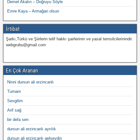
Demet Akalın – Doğruyu Söyle
Emre Kaya – Armağan olsun
İrtibat
Şarkı,Türkü ve Şiirlerin telif hakkı şairlerinin ve yasal temsilcilerinindir.
webgrubu@gmail.com
En Çok Aranan
Ninni dursun ali erzincanlı
Turnam
Sevgilim
Arif sağ
bir defa sen
dursun ali erzincanlı ayrılık
dursun ali erzincanlı gelseydin