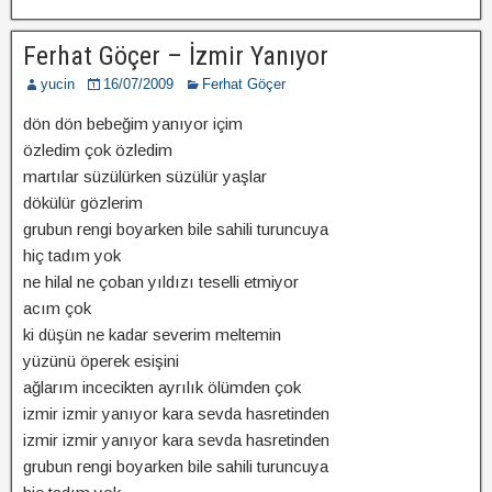
Ferhat Göçer – İzmir Yanıyor
yucin
16/07/2009
Ferhat Göçer
dön dön bebeğim yanıyor içim
özledim çok özledim
martılar süzülürken süzülür yaşlar
dökülür gözlerim
grubun rengi boyarken bile sahili turuncuya
hiç tadım yok
ne hilal ne çoban yıldızı teselli etmiyor
acım çok
ki düşün ne kadar severim meltemin
yüzünü öperek esişini
ağlarım incecikten ayrılık ölümden çok
izmir izmir yanıyor kara sevda hasretinden
izmir izmir yanıyor kara sevda hasretinden
grubun rengi boyarken bile sahili turuncuya