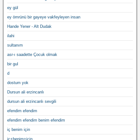
ey gül
ey ömrünü bir gayeye vakfeyleyen insan
Hande Yener - Alt Dudak
ilahi
sultanım
asr-ı saadette Çocuk olmak
bir gul
d
dostum yok
Dursun ali erzincanlı
dursun ali erzincanlı sevgili
efendim efendim
efendim efendim benim efendim
iç benim için
iç+benim+için