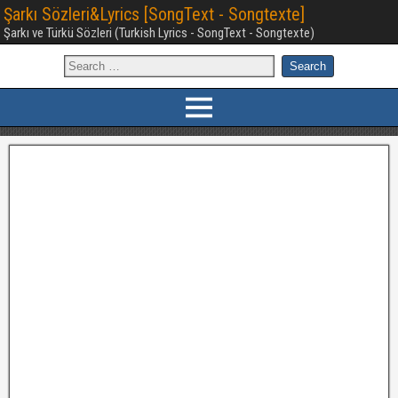
Şarkı Sözleri&Lyrics [SongText - Songtexte]
Şarkı ve Türkü Sözleri (Turkish Lyrics - SongText - Songtexte)