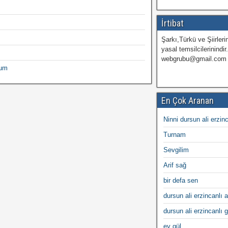
İrtibat
Şarkı,Türkü ve Şiirlerin
yasal temsilcilerinindir
webgrubu@gmail.com
rum
En Çok Aranan
Ninni dursun ali erzin
Turnam
Sevgilim
Arif sağ
bir defa sen
dursun ali erzincanlı a
dursun ali erzincanlı 
ey gül