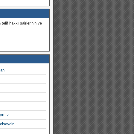
 telif hakkı şairlerinin ve
.
canlı
yrılık
gelseydin