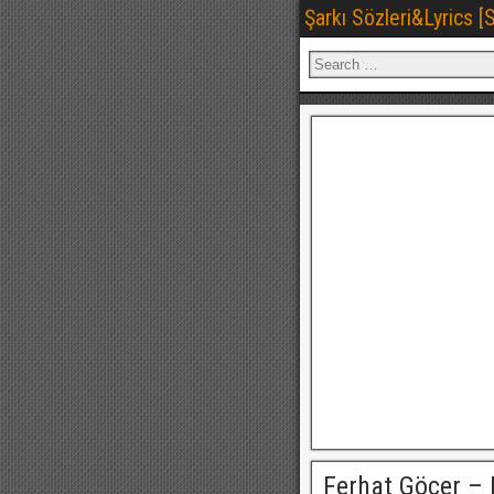
Şarkı Sözleri&Lyrics 
Ferhat Göçer – 