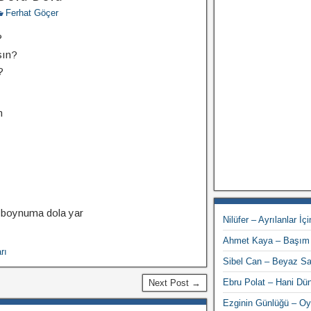
Ferhat Göçer
?
sın?
?
m
ı boynuma dola yar
Nilüfer – Ayrılanlar İçi
Ahmet Kaya – Başım
rı
Sibel Can – Beyaz S
Ebru Polat – Hani Dün
Next Post →
Ezginin Günlüğü – O