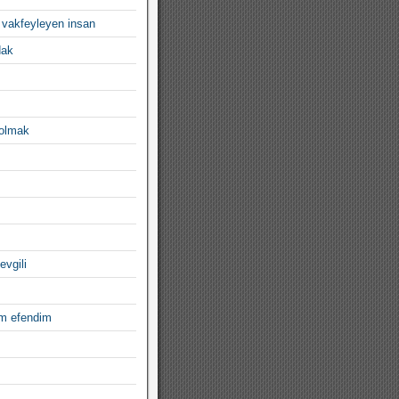
 vakfeyleyen insan
dak
 olmak
evgili
im efendim