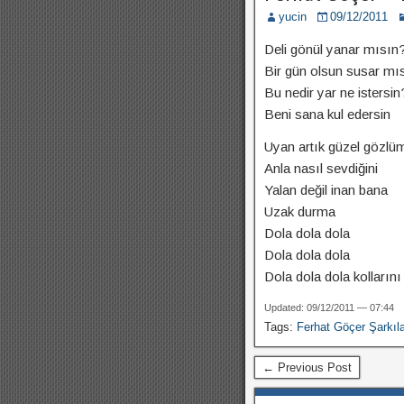
yucin
09/12/2011
Deli gönül yanar mısın
Bir gün olsun susar mı
Bu nedir yar ne istersin
Beni sana kul edersin
Uyan artık güzel gözlü
Anla nasıl sevdiğini
Yalan değil inan bana
Uzak durma
Dola dola dola
Dola dola dola
Dola dola dola kolların
Updated: 09/12/2011 — 07:44
Tags:
Ferhat Göçer Şarkıla
← Previous Post