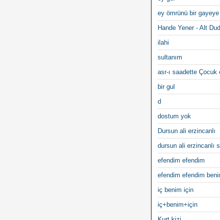
ey ömrünü bir gayeye
Hande Yener - Alt Du
ilahi
sultanım
asr-ı saadette Çocuk
bir gul
d
dostum yok
Dursun ali erzincanlı
dursun ali erzincanlı s
efendim efendim
efendim efendim ben
iç benim için
iç+benim+için
Kurt kizi