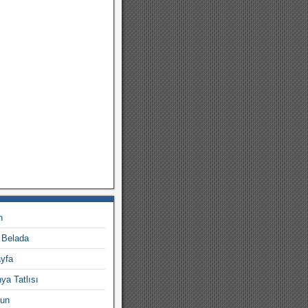
n
 Belada
ayfa
ya Tatlısı
yun