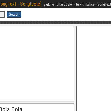
[SongText - Songtexte]
Şarkı ve Türkü Sözleri (Turkish Lyrics - SongTex
Dola Dola