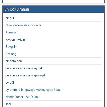
En Çok Aranan
bir gul
Ninni dursun ali erzincanlı
Turnam
iç+benim+için
Sevgilim
Arif sağ
bir defa sen
dursun ali erzincanlı ayrılık
dursun ali erzincanlı gelseydin
ey gül
ey ömrünü bir gayeye vakfeyleyen insan
Hande Yener - Alt Dudak
ilahi