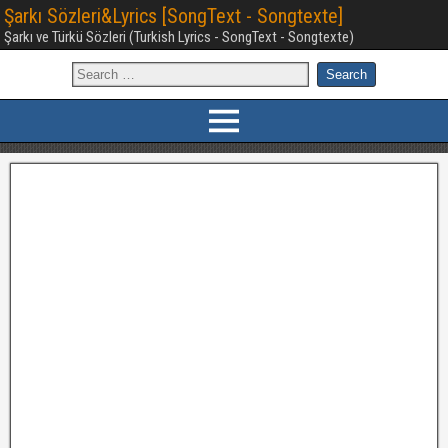
Şarkı Sözleri&Lyrics [SongText - Songtexte]
Şarkı ve Türkü Sözleri (Turkish Lyrics - SongText - Songtexte)