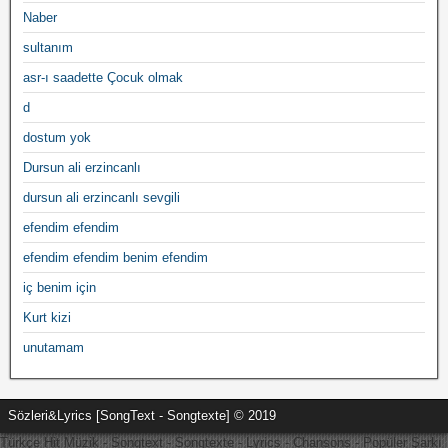
Naber
sultanım
asr-ı saadette Çocuk olmak
d
dostum yok
Dursun ali erzincanlı
dursun ali erzincanlı sevgili
efendim efendim
efendim efendim benim efendim
iç benim için
Kurt kizi
unutamam
Sözleri&Lyrics [SongText - Songtexte] © 2019
Türkçe Hit Müzik - Songtext - Songtexte - Lyrics - Chansons - Popüler Şarkı