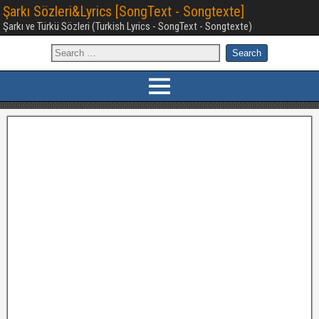
Şarkı Sözleri&Lyrics [SongText - Songtexte]
Şarkı ve Türkü Sözleri (Turkish Lyrics - SongText - Songtexte)