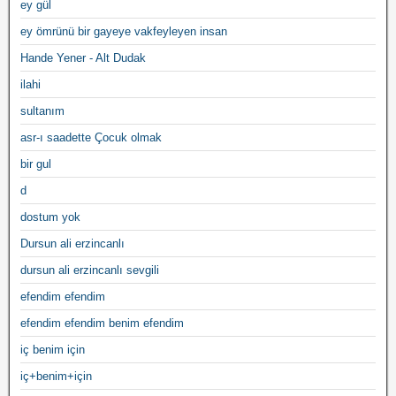
ey gül
ey ömrünü bir gayeye vakfeyleyen insan
Hande Yener - Alt Dudak
ilahi
sultanım
asr-ı saadette Çocuk olmak
bir gul
d
dostum yok
Dursun ali erzincanlı
dursun ali erzincanlı sevgili
efendim efendim
efendim efendim benim efendim
iç benim için
iç+benim+için