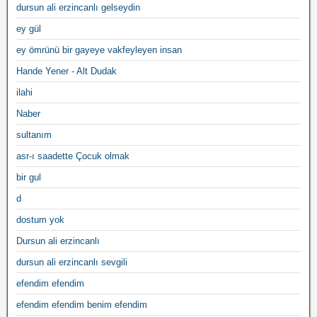
dursun ali erzincanlı gelseydin
ey gül
ey ömrünü bir gayeye vakfeyleyen insan
Hande Yener - Alt Dudak
ilahi
Naber
sultanım
asr-ı saadette Çocuk olmak
bir gul
d
dostum yok
Dursun ali erzincanlı
dursun ali erzincanlı sevgili
efendim efendim
efendim efendim benim efendim