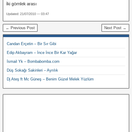
İki gömlek arası
Updated: 21/07/2010 — 03:47
← Previous Post
Next Post →
Candan Erçetin – Bir Sır Gibi
Edip Akbayram – İnce İnce Bir Kar Yağar
İsmail Yk – Bombabomba.com
Düş Sokağı Sakinleri – Ayrılık
Dj Ateş ft Mc Güneş – Benim Güzel Melek Yüzlüm