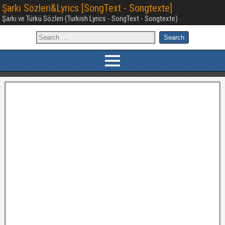
Şarkı Sözleri&Lyrics [SongText - Songtexte]
Şarkı ve Türkü Sözleri (Turkish Lyrics - SongText - Songtexte)