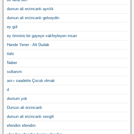
dursun ali erzincanlı ayrılık
dursun ali erzincanlı gelseydin
ey gül
ey ömrünü bir gayeye vakfeyleyen insan
Hande Yener - Alt Dudak
ilahi
Naber
sultanım
asr-ı saadette Çocuk olmak
d
dostum yok
Dursun ali erzincanlı
dursun ali erzincanlı sevgili
efendim efendim