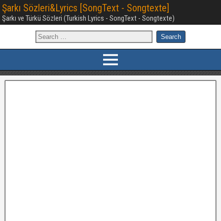
Şarkı Sözleri&Lyrics [SongText - Songtexte]
Şarkı ve Türkü Sözleri (Turkish Lyrics - SongText - Songtexte)