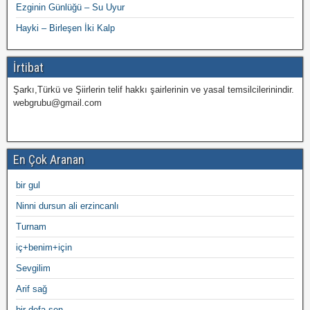
Ezginin Günlüğü – Su Uyur
Hayki – Birleşen İki Kalp
İrtibat
Şarkı,Türkü ve Şiirlerin telif hakkı şairlerinin ve yasal temsilcilerinindir.
webgrubu@gmail.com
En Çok Aranan
bir gul
Ninni dursun ali erzincanlı
Turnam
iç+benim+için
Sevgilim
Arif sağ
bir defa sen