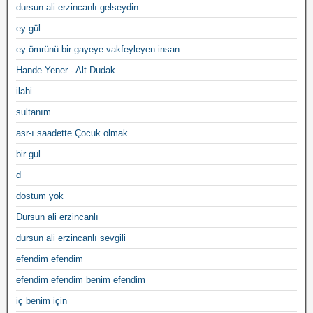
dursun ali erzincanlı gelseydin
ey gül
ey ömrünü bir gayeye vakfeyleyen insan
Hande Yener - Alt Dudak
ilahi
sultanım
asr-ı saadette Çocuk olmak
bir gul
d
dostum yok
Dursun ali erzincanlı
dursun ali erzincanlı sevgili
efendim efendim
efendim efendim benim efendim
iç benim için