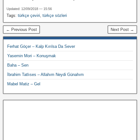
Updated: 12/09/2018 — 15:56
Tags:
türkçe çeviri
,
türkçe sözleri
← Previous Post
Next Post →
Ferhat Göçer – Kalp Kırılsa Da Sever
Yasemin Mori – Konuşmak
Baha – Sen
İbrahim Tatlıses – Allahım Neydi Günahım
Mabel Matiz – Gel