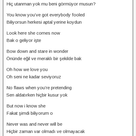
Hiç utanman yok mu beni görmüyor musun?
You know you’ve got everybody fooled
Biliyorsun herkesi aptal yerine koydun
Look here she comes now
Bak o geliyor işte
Bow down and stare in wonder
Önünde eğil ve meraklı bir şekilde bak
Oh how we love you
Oh seni ne kadar seviyoruz
No flaws when you’re pretending
Sen aldatırken hiçbir kusur yok
But now i know she
Fakat şimdi biliyorum o
Never was and never will be
Hiçbir zaman var olmadı ve olmayacak