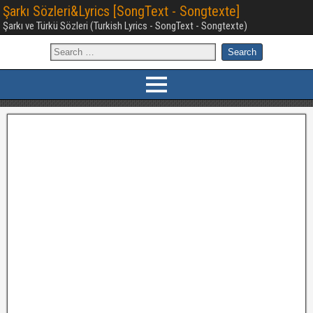
Şarkı Sözleri&Lyrics [SongText - Songtexte]
Şarkı ve Türkü Sözleri (Turkish Lyrics - SongText - Songtexte)