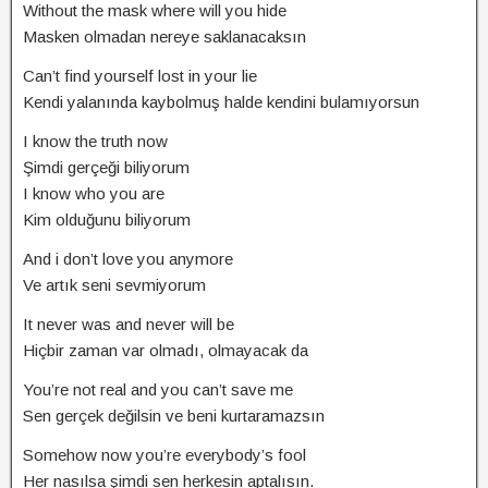
Without the mask where will you hide
Masken olmadan nereye saklanacaksın
Can’t find yourself lost in your lie
Kendi yalanında kaybolmuş halde kendini bulamıyorsun
I know the truth now
Şimdi gerçeği biliyorum
I know who you are
Kim olduğunu biliyorum
And i don’t love you anymore
Ve artık seni sevmiyorum
It never was and never will be
Hiçbir zaman var olmadı, olmayacak da
You’re not real and you can’t save me
Sen gerçek değilsin ve beni kurtaramazsın
Somehow now you’re everybody’s fool
Her nasılsa şimdi sen herkesin aptalısın.