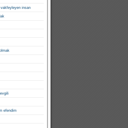
 vakfeyleyen insan
dak
 olmak
evgili
im efendim