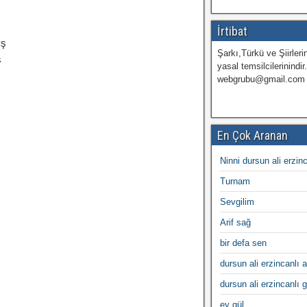
İrtibat
üş
Şarkı,Türkü ve Şiirlerin
ş
yasal temsilcilerinindir
webgrubu@gmail.com
En Çok Aranan
Ninni dursun ali erzin
Turnam
Sevgilim
Arif sağ
bir defa sen
dursun ali erzincanlı a
dursun ali erzincanlı 
ey gül