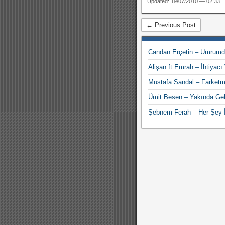
Updated: 19/07/2010 — 02:33
← Previous Post
Candan Erçetin – Umrumd
Alişan ft.Emrah – İhtiyacı
Mustafa Sandal – Farket
Ümit Besen – Yakında Ge
Şebnem Ferah – Her Şey İ