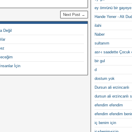
ey ömrünü bir gayeye
Next Post →
Hande Yener - Alt Du
ilahi
a Değil
Naber
 Var
sultanım
mez
asr-ı saadette Çocuk
leceğim
bir gul
nsanlar İçin
d
dostum yok
Dursun ali erzincanlı
dursun ali erzincanlı s
efendim efendim
efendim efendim ben
iç benim için
iç+benim+için