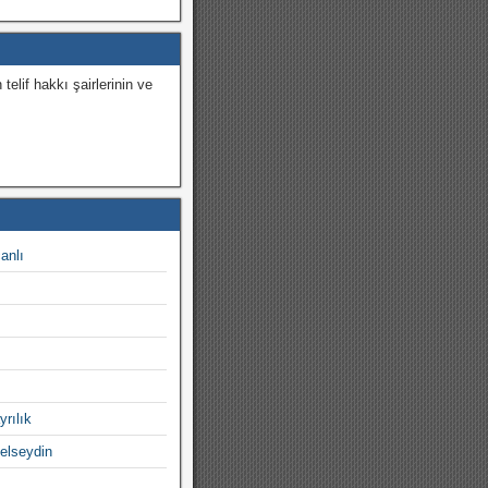
 telif hakkı şairlerinin ve
.
canlı
yrılık
gelseydin