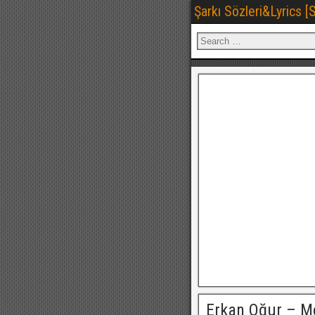
Şarkı Sözleri&Lyrics 
Erkan Oğur – 