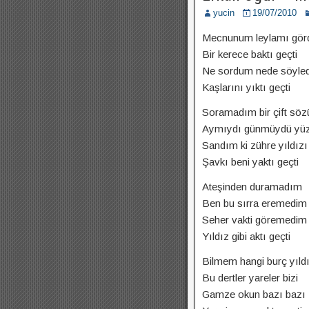
yucin
19/07/2010
Mecnunum leylamı gö
Bir kerece baktı geçti
Ne sordum nede söyled
Kaşlarını yıktı geçti
Soramadım bir çift söz
Aymıydı günmüydü yü
Sandım ki zühre yıldızı
Şavkı beni yaktı geçti
Ateşinden duramadım
Ben bu sırra eremedim
Seher vakti göremedim
Yıldız gibi aktı geçti
Bilmem hangi burç yıldı
Bu dertler yareler bizi
Gamze okun bazı bazı