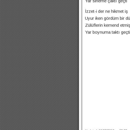
Yar sineme çaktı geçti
İzzet-i der ne hikmet iş
Uyur iken gördüm bir d
Zülüflerin kemend etmi
Yar boynuma taktı geçti