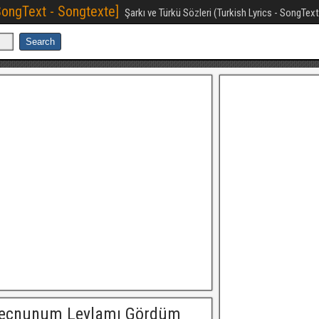
[SongText - Songtexte]
Şarkı ve Türkü Sözleri (Turkish Lyrics - SongTex
Mecnunum Leylamı Gördüm