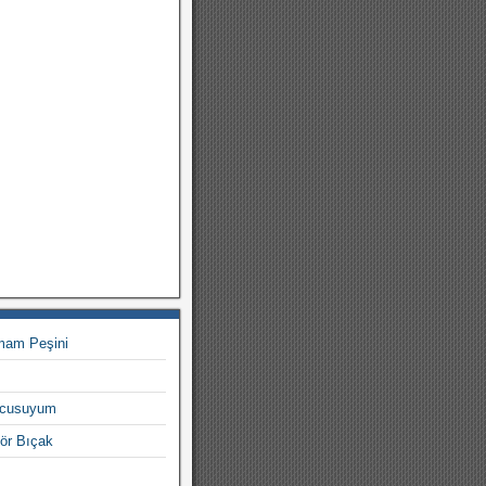
mam Peşini
olcusuyum
ör Bıçak