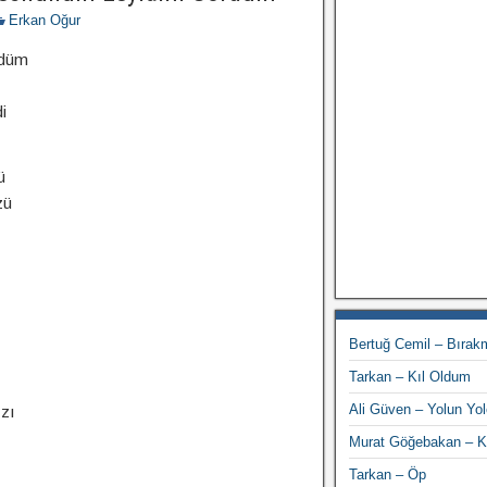
Erkan Oğur
rdüm
i
ü
zü
Bertuğ Cemil – Bırak
Tarkan – Kıl Oldum
Ali Güven – Yolun Y
zı
Murat Göğebakan – K
Tarkan – Öp