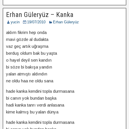
Erhan Güleryüz – Kanka
yucin
19/07/2010
Erhan Güleryüz
aklım fikrim hep onda
mavi gözde al dudakta
vaz geç artık uğraşma
berduş oldum bak bu yaşta
o hayel deyil sen kandın
bi söze bi bakışa yandın
yalan atmıştı aldındın
ne oldu haa ne oldu sana
hade kanka kendini topla durmasana
bi canın yok bundan başka
hadi kanka tanrı verdi anlasana
kime kalmış bu yalan dünya
hade kanka kendini topla durmasana