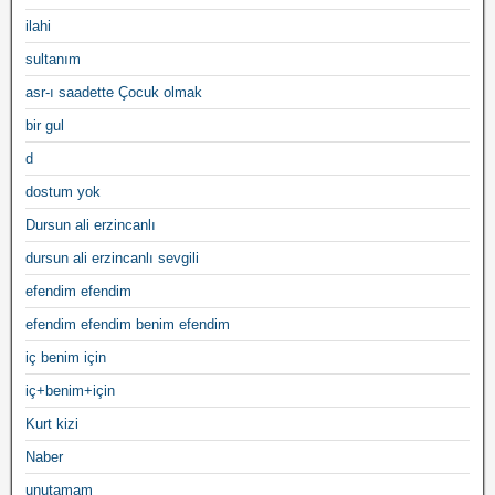
ilahi
sultanım
asr-ı saadette Çocuk olmak
bir gul
d
dostum yok
Dursun ali erzincanlı
dursun ali erzincanlı sevgili
efendim efendim
efendim efendim benim efendim
iç benim için
iç+benim+için
Kurt kizi
Naber
unutamam