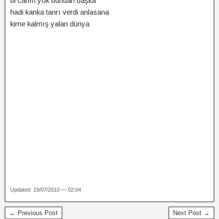
bi canın yok bundan başka
hadi kanka tanrı verdi anlasana
kime kalmış yalan dünya
Updated: 19/07/2010 — 02:04
← Previous Post
Next Post →