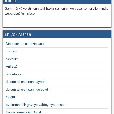
İrtibat
Şarkı,Türkü ve Şiirlerin telif hakkı şairlerinin ve yasal temsilcilerinindir.
webgrubu@gmail.com
En Çok Aranan
Ninni dursun ali erzincanlı
Turnam
Sevgilim
Arif sağ
bir defa sen
dursun ali erzincanlı ayrılık
dursun ali erzincanlı gelseydin
ey gül
ey ömrünü bir gayeye vakfeyleyen insan
Hande Yener - Alt Dudak