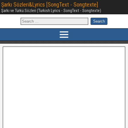
Şarkı Sözleri&Lyrics [SongText - Songtexte]
Şarkı ve Türkü Sözleri (Turkish Lyrics - SongText - Songtexte)