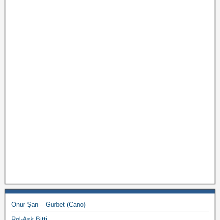
Onur Şan – Gurbet (Cano)
Rol-Aşk Bitti