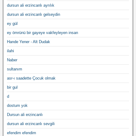
dursun ali erzincanlı ayrılık
dursun ali erzincanlı gelseydin
ey gül
ey ömrünü bir gayeye vakfeyleyen insan
Hande Yener - Alt Dudak
ilahi
Naber
sultanım
asr-ı saadette Çocuk olmak
bir gul
d
dostum yok
Dursun ali erzincanlı
dursun ali erzincanlı sevgili
efendim efendim