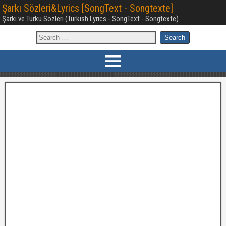
Şarkı Sözleri&Lyrics [SongText - Songtexte]
Şarkı ve Türkü Sözleri (Turkish Lyrics - SongText - Songtexte)