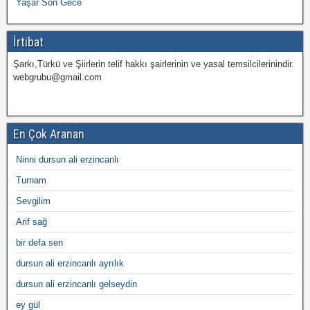
Yaşar Son Gece
İrtibat
Şarkı,Türkü ve Şiirlerin telif hakkı şairlerinin ve yasal temsilcilerinindir.
webgrubu@gmail.com
En Çok Aranan
Ninni dursun ali erzincanlı
Turnam
Sevgilim
Arif sağ
bir defa sen
dursun ali erzincanlı ayrılık
dursun ali erzincanlı gelseydin
ey gül