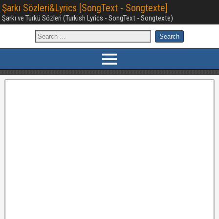
Şarkı Sözleri&Lyrics [SongText - Songtexte]
Şarkı ve Türkü Sözleri (Turkish Lyrics - SongText - Songtexte)