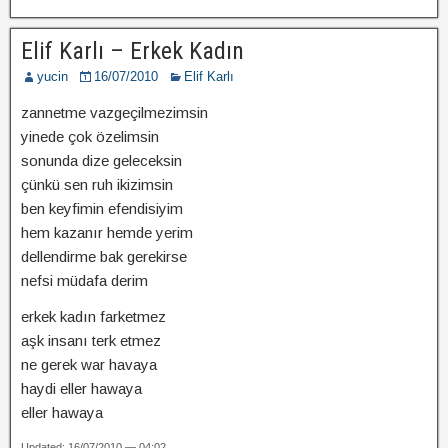
Elif Karlı – Erkek Kadın
yucin
16/07/2010
Elif Karlı
zannetme vazgeçilmezimsin
yinede çok özelimsin
sonunda dize geleceksin
çünkü sen ruh ikizimsin
ben keyfimin efendisiyim
hem kazanır hemde yerim
dellendirme bak gerekirse
nefsi müdafa derim
erkek kadın farketmez
aşk insanı terk etmez
ne gerek war havaya
haydi eller hawaya
eller hawaya
Updated: 16/07/2010 — 04:02