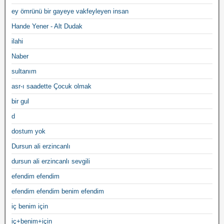
ey ömrünü bir gayeye vakfeyleyen insan
Hande Yener - Alt Dudak
ilahi
Naber
sultanım
asr-ı saadette Çocuk olmak
bir gul
d
dostum yok
Dursun ali erzincanlı
dursun ali erzincanlı sevgili
efendim efendim
efendim efendim benim efendim
iç benim için
iç+benim+için