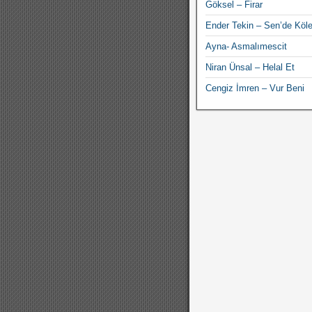
Göksel – Firar
Ender Tekin – Sen’de Köle
Ayna- Asmalımescit
Niran Ünsal – Helal Et
Cengiz İmren – Vur Beni