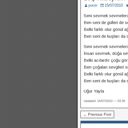
yucin
15/07/2010
Seni sevmek sevmelerde
Ben seni de gülleri de 
Belki farklı olur gönül a
Ben seni de kuşları da
Seni sevmek sevmelerd
İnsan sevmek, doğa s
Belki acılardır çoğu g
Ben çoğalan sevgileri 
Belki farklı olur gönül a
Ben seni de kuşları da
Uğur Yayla
Updated: 15/07/2010 — 03:30
← Previous Post