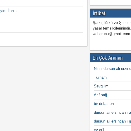
yim İlahisi
İrtibat
Şarkı,Türkü ve Şiirlerin
yasal temsilcilerinindir
webgrubu@gmail.com
En Çok Aranan
Ninni dursun ali erzin
Turnam
Sevgilim
Arif sağ
bir defa sen
dursun ali erzincanlı a
dursun ali erzincanlı 
ey gül