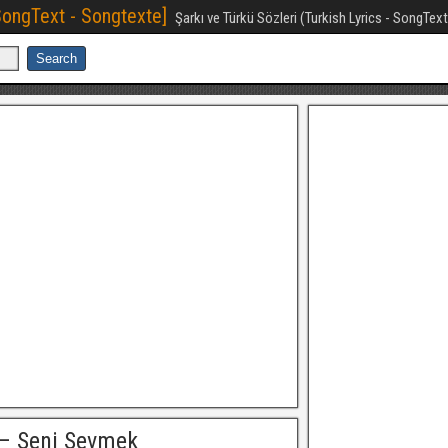
[SongText - Songtexte]
Şarkı ve Türkü Sözleri (Turkish Lyrics - SongTex
– Seni Sevmek