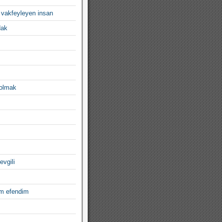
 vakfeyleyen insan
dak
 olmak
evgili
im efendim