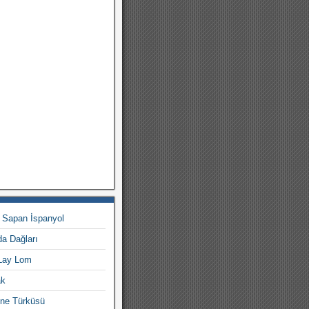
 Sapan İspanyol
a Dağları
 Lay Lom
ak
ine Türküsü