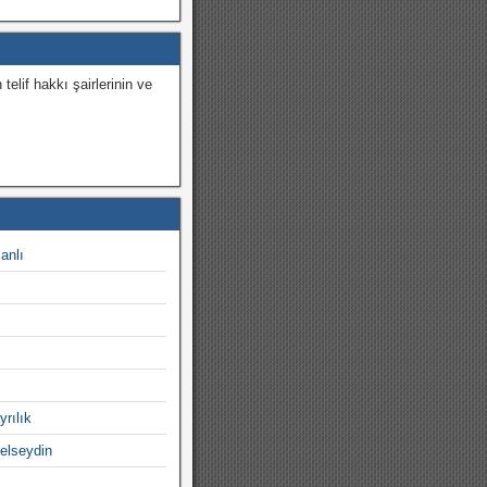
 telif hakkı şairlerinin ve
.
canlı
yrılık
gelseydin