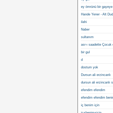
ey ömrünü bir gayeye
Hande Yener - Alt Du
ilahi
Naber
sultanım
asr-ı saadette Çocuk
bir gul
d
dostum yok
Dursun ali erzincanlı
dursun ali erzincanlı s
efendim efendim
efendim efendim ben
iç benim için
iç+benim+için