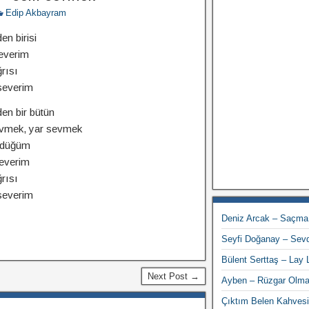
Edip Akbayram
n birisi
severim
ğrısı
 severim
en bir bütün
evmek, yar sevmek
ördüğüm
severim
ğrısı
 severim
Deniz Arcak – Saçma
Seyfi Doğanay – Sevd
Bülent Serttaş – Lay
Next Post →
Ayben – Rüzgar Olm
Çıktım Belen Kahves