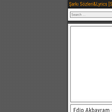
Şarkı Sözleri&Lyrics 
Edip Akbayram 