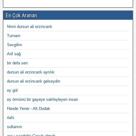
En Çok Aranan
Ninni dursun ali erzincanlı
Turnam
Sevgilim
Arif sağ
bir defa sen
dursun ali erzincanlı ayrılık
dursun ali erzincanlı gelseydin
ey gül
ey ömrünü bir gayeye vakfeyleyen insan
Hande Yener - Alt Dudak
ilahi
sultanım
asr-ı saadette Çocuk olmak