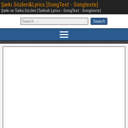
Şarkı Sözleri&Lyrics [SongText - Songtexte]
Şarkı ve Türkü Sözleri (Turkish Lyrics - SongText - Songtexte)