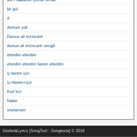
bir gul
d
dostum yok
Dursun ali erzincanlı
dursun ali erzincanlı sevgili
efendim efendim
efendim efendim benim efendim
iç benim için
iç+benim+için
Kurt kizi
Naber
unutamam
Sözleri&Lyrics [SongText - Songtexte] © 2019