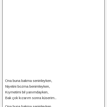
Ona buna bakma seninleyken,
Niyetini bozma benimleyken,
Kıymetimi bil yanımdayken,
Bak çok kızarım sonra küserim..
Ona buna bakma seninleyken,