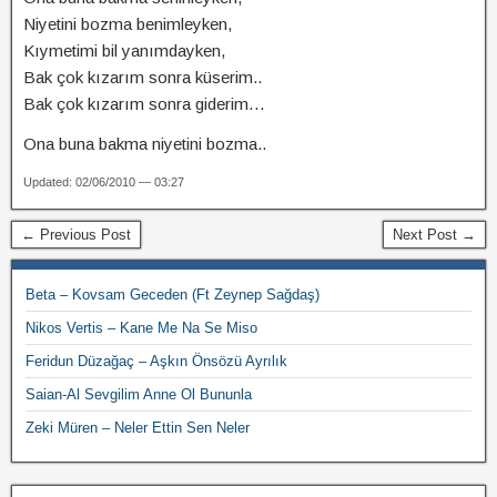
Niyetini bozma benimleyken,
Kıymetimi bil yanımdayken,
Bak çok kızarım sonra küserim..
Bak çok kızarım sonra giderim…
Ona buna bakma niyetini bozma..
Updated: 02/06/2010 — 03:27
← Previous Post
Next Post →
Beta – Kovsam Geceden (Ft Zeynep Sağdaş)
Nikos Vertis – Kane Me Na Se Miso
Feridun Düzağaç – Aşkın Önsözü Ayrılık
Saian-Al Sevgilim Anne Ol Bununla
Zeki Müren – Neler Ettin Sen Neler