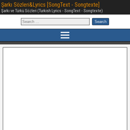
Şarkı Sözleri&Lyrics [SongText - Songtexte]
Şarkı ve Türkü Sözleri (Turkish Lyrics - SongText - Songtexte)