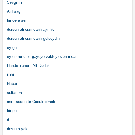
Sevgilim
Arif sağ
bir defa sen
dursun ali erzincanlı ayrılık
dursun ali erzincanlı gelseydin
ey gül
ey ömrünü bir gayeye vakfeyleyen insan
Hande Yener - Alt Dudak
ilahi
Naber
sultanım
asr-ı saadette Çocuk olmak
bir gul
d
dostum yok