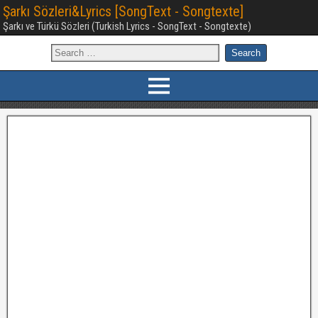
Şarkı Sözleri&Lyrics [SongText - Songtexte]
Şarkı ve Türkü Sözleri (Turkish Lyrics - SongText - Songtexte)