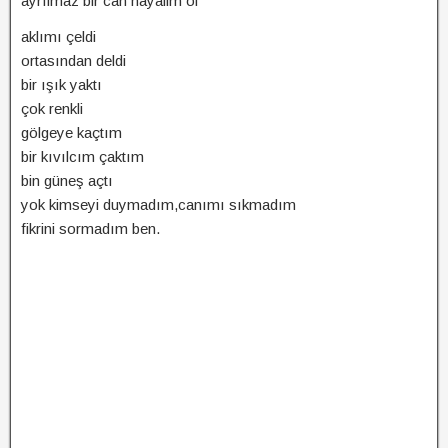
ayrılmaz bir can hayalim ol
aklımı çeldi
ortasından deldi
bir ışık yaktı
çok renkli
gölgeye kaçtım
bir kıvılcım çaktım
bin güneş açtı
yok kimseyi duymadım,canımı sıkmadım
fikrini sormadım ben.