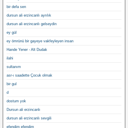
bir defa sen
dursun ali erzincanlı ayrılık
dursun ali erzincanlı gelseydin
ey gül
ey ömrünü bir gayeye vakfeyleyen insan
Hande Yener - Alt Dudak
ilahi
sultanım
asr-ı saadette Çocuk olmak
bir gul
d
dostum yok
Dursun ali erzincanlı
dursun ali erzincanlı sevgili
efendim efendim