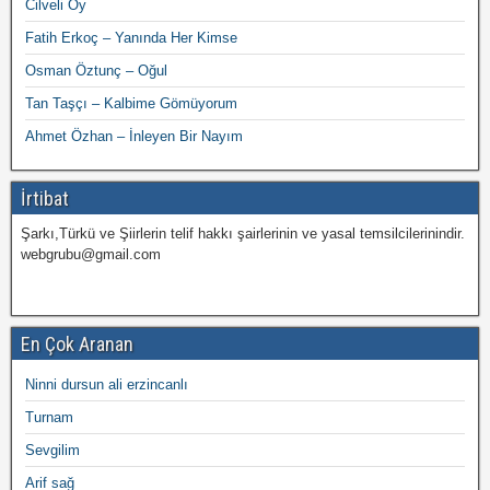
Cilveli Oy
Fatih Erkoç – Yanında Her Kimse
Osman Öztunç – Oğul
Tan Taşçı – Kalbime Gömüyorum
Ahmet Özhan – İnleyen Bir Nayım
İrtibat
Şarkı,Türkü ve Şiirlerin telif hakkı şairlerinin ve yasal temsilcilerinindir.
webgrubu@gmail.com
En Çok Aranan
Ninni dursun ali erzincanlı
Turnam
Sevgilim
Arif sağ