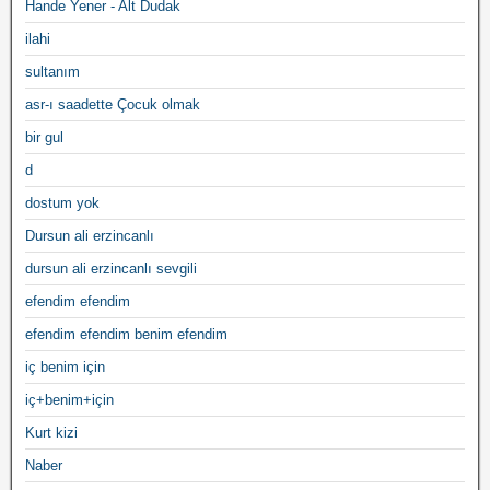
Hande Yener - Alt Dudak
ilahi
sultanım
asr-ı saadette Çocuk olmak
bir gul
d
dostum yok
Dursun ali erzincanlı
dursun ali erzincanlı sevgili
efendim efendim
efendim efendim benim efendim
iç benim için
iç+benim+için
Kurt kizi
Naber