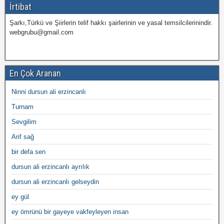
İrtibat
Şarkı,Türkü ve Şiirlerin telif hakkı şairlerinin ve yasal temsilcilerinindir.
webgrubu@gmail.com
En Çok Aranan
Ninni dursun ali erzincanlı
Turnam
Sevgilim
Arif sağ
bir defa sen
dursun ali erzincanlı ayrılık
dursun ali erzincanlı gelseydin
ey gül
ey ömrünü bir gayeye vakfeyleyen insan