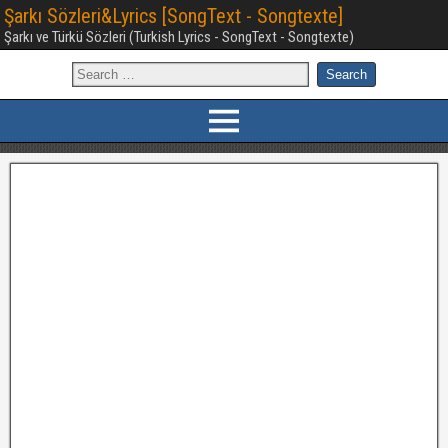
Şarkı Sözleri&Lyrics [SongText - Songtexte]
Şarkı ve Türkü Sözleri (Turkish Lyrics - SongText - Songtexte)