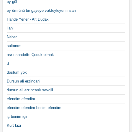
ey gül
ey ömrünü bir gayeye vakfeyleyen insan
Hande Yener - Alt Dudak
ilahi
Naber
sultanım
asr-ı saadette Çocuk olmak
d
dostum yok
Dursun ali erzincanlı
dursun ali erzincanlı sevgili
efendim efendim
efendim efendim benim efendim
iç benim için
Kurt kizi