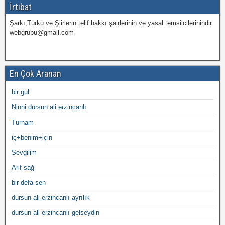
İrtibat
Şarkı,Türkü ve Şiirlerin telif hakkı şairlerinin ve yasal temsilcilerinindir.
webgrubu@gmail.com
En Çok Aranan
bir gul
Ninni dursun ali erzincanlı
Turnam
iç+benim+için
Sevgilim
Arif sağ
bir defa sen
dursun ali erzincanlı ayrılık
dursun ali erzincanlı gelseydin