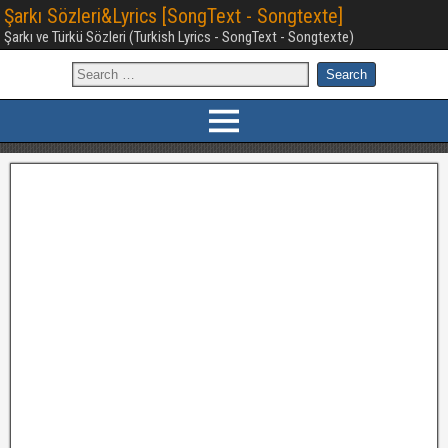
Şarkı Sözleri&Lyrics [SongText - Songtexte]
Şarkı ve Türkü Sözleri (Turkish Lyrics - SongText - Songtexte)