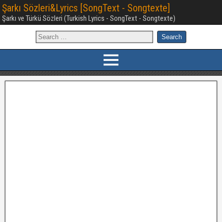
Şarkı Sözleri&Lyrics [SongText - Songtexte]
Şarkı ve Türkü Sözleri (Turkish Lyrics - SongText - Songtexte)