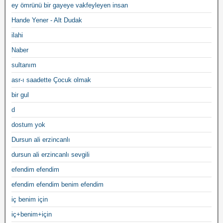
ey ömrünü bir gayeye vakfeyleyen insan
Hande Yener - Alt Dudak
ilahi
Naber
sultanım
asr-ı saadette Çocuk olmak
bir gul
d
dostum yok
Dursun ali erzincanlı
dursun ali erzincanlı sevgili
efendim efendim
efendim efendim benim efendim
iç benim için
iç+benim+için