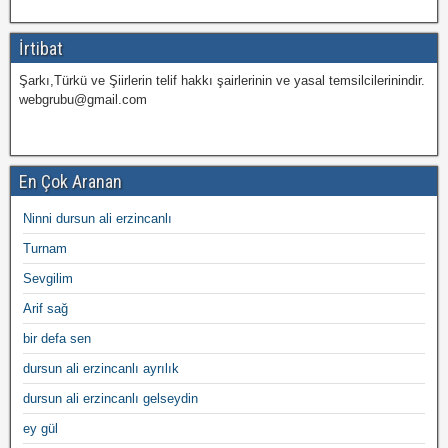
İrtibat
Şarkı,Türkü ve Şiirlerin telif hakkı şairlerinin ve yasal temsilcilerinindir.
webgrubu@gmail.com
En Çok Aranan
Ninni dursun ali erzincanlı
Turnam
Sevgilim
Arif sağ
bir defa sen
dursun ali erzincanlı ayrılık
dursun ali erzincanlı gelseydin
ey gül