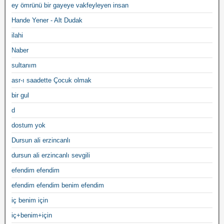
ey ömrünü bir gayeye vakfeyleyen insan
Hande Yener - Alt Dudak
ilahi
Naber
sultanım
asr-ı saadette Çocuk olmak
bir gul
d
dostum yok
Dursun ali erzincanlı
dursun ali erzincanlı sevgili
efendim efendim
efendim efendim benim efendim
iç benim için
iç+benim+için