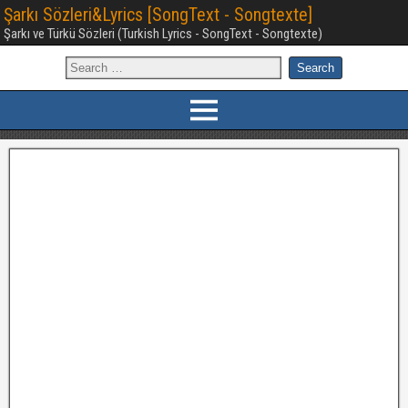
Şarkı Sözleri&Lyrics [SongText - Songtexte]
Şarkı ve Türkü Sözleri (Turkish Lyrics - SongText - Songtexte)