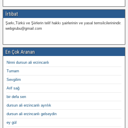
İrtibat
Şarkı,Türkü ve Şiirlerin telif hakkı şairlerinin ve yasal temsilcilerinindir.
webgrubu@gmail.com
En Çok Aranan
Ninni dursun ali erzincanlı
Turnam
Sevgilim
Arif sağ
bir defa sen
dursun ali erzincanlı ayrılık
dursun ali erzincanlı gelseydin
ey gül