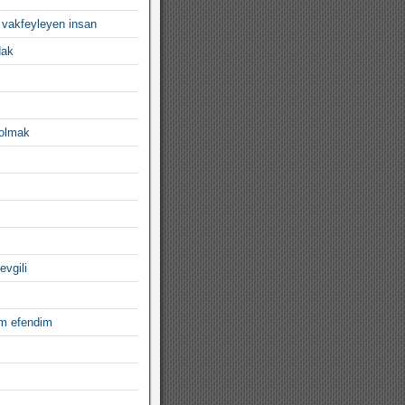
 vakfeyleyen insan
dak
 olmak
evgili
im efendim