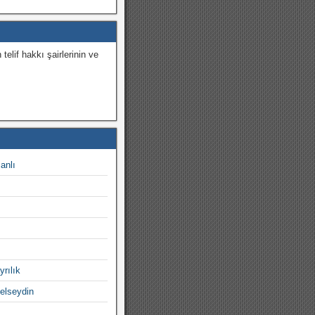
 telif hakkı şairlerinin ve
.
canlı
yrılık
gelseydin