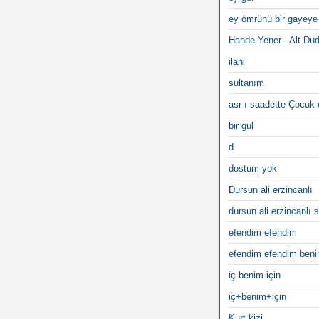
ey ömrünü bir gayeye
Hande Yener - Alt Du
ilahi
sultanım
asr-ı saadette Çocuk
bir gul
d
dostum yok
Dursun ali erzincanlı
dursun ali erzincanlı s
efendim efendim
efendim efendim ben
iç benim için
iç+benim+için
Kurt kizi