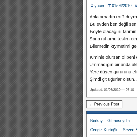
yucin
01/06/2010
Anlatamadın mı? duy
Bu evden ben değil sen
Böyle olacağını tahmin
Sana ruhumu teslim e
Bilemedin kıymetimi ge
Kiminle olursan ol beni
Ummadığın bir anda ak
Yere düşen gururunu eli
Şimdi git uğurlar olsun
Updated: 01/06/2010 — 07:10
← Previous Post
Berkay – Gitmeseydin
Cengiz Kurtoğlu – Seven 