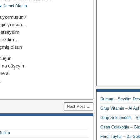
Demet Akalın
muyormusun?
 gidiyorsun…
 etseydim
tmezdim…
çmiş olsun
 düşün
lına düşeyim
ne al
…
Duman – Sevdim De
Next Post →
Grup Vitamin – Al Aş
Grup Seksendört – Şi
Ozan Çolakoğlu – Giz
Benim
Ferdi Tayfur – Bir S