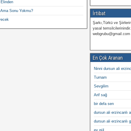
 Elinden
m Ama Sonu Yokmu?
İrtibat
yecek
Şarkı,Türkü ve Şiirlerin
yasal temsilcilerinindir
webgrubu@gmail.com
En Çok Aranan
Ninni dursun ali erzin
Turnam
Sevgilim
Arif sağ
bir defa sen
dursun ali erzincanlı a
dursun ali erzincanlı 
ey gül