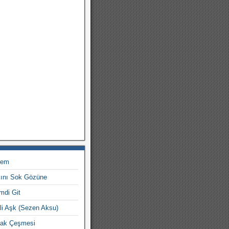
sem
kını Sok Gözüne
mdi Git
li Aşk (Sezen Aksu)
okak Çeşmesi