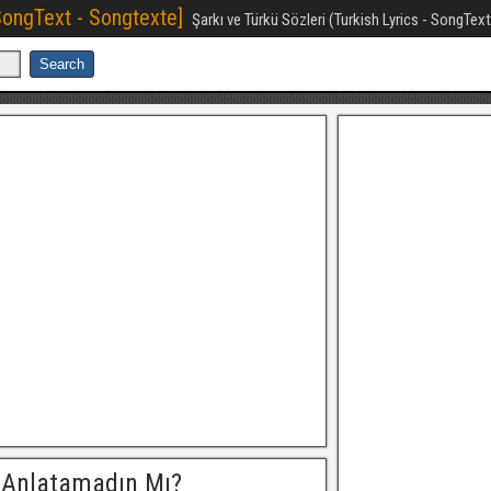
[SongText - Songtexte]
Şarkı ve Türkü Sözleri (Turkish Lyrics - SongTex
 Anlatamadın Mı?