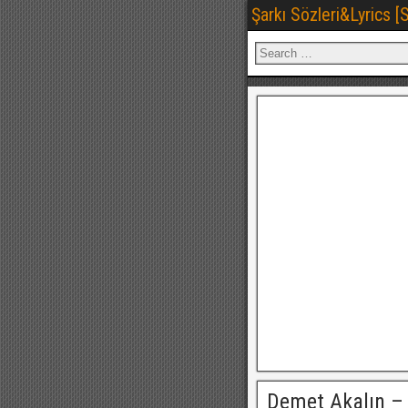
Şarkı Sözleri&Lyrics 
Demet Akalın –