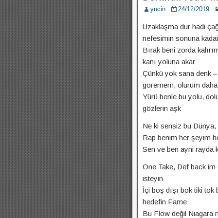
yucin
24/12/2019
Uzaklaşma dur hadi çağı
nefesimin sonuna kada
Bırak beni zorda kalır
kanı yoluna akar
Çünkü yok sana denk – o
göremem, ölürüm daha 
Yürü benle bu yolu, dol
gözlerin aşk
Ne ki sensiz bu Dünya, 
Rap benim her şeyim ho
Sen ve ben ayni rayda ko
One Take, Def back im
isteyin
İçi boş dışı bok tiki tok
hedefin Fame
Bu Flow değil Niagara 