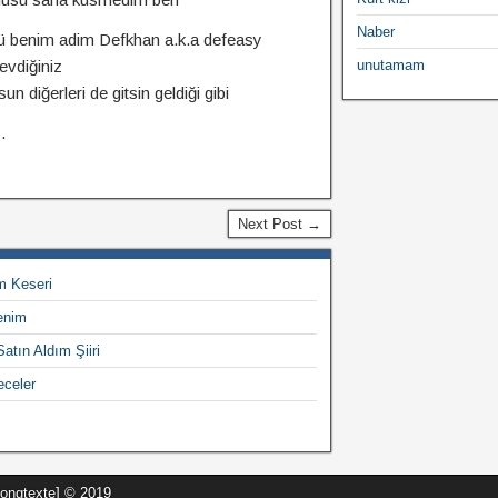
Naber
 benim adim Defkhan a.k.a defeasy
evdiğiniz
unutamam
n diğerleri de gitsin geldiği gibi
.
Next Post →
 Keseri
enim
atın Aldım Şiiri
celer
Songtexte] © 2019