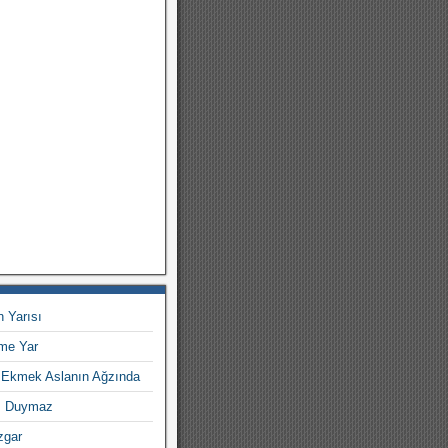
 Yarısı
tme Yar
– Ekmek Aslanın Ağzında
m Duymaz
zgar