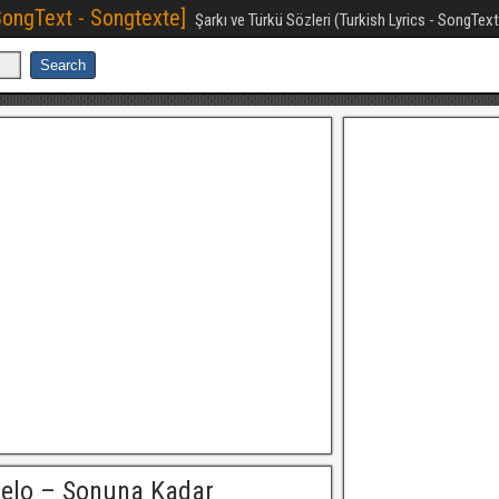
[SongText - Songtexte]
Şarkı ve Türkü Sözleri (Turkish Lyrics - SongTex
Melo – Sonuna Kadar