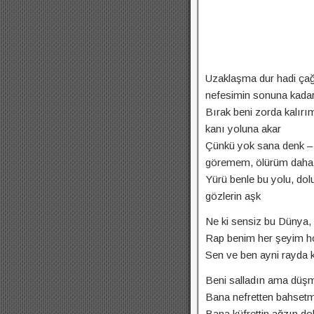
Uzaklaşma dur hadi çağı
nefesimin sonuna kada
Bırak beni zorda kalır
kanı yoluna akar
Çünkü yok sana denk – o
göremem, ölürüm daha 
Yürü benle bu yolu, dol
gözlerin aşk
Ne ki sensiz bu Dünya, 
Rap benim her şeyim ho
Sen ve ben ayni rayda ko
Beni salladın ama düşm
Bana nefretten bahsetm
Bana küfrettin ağzın d