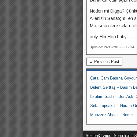
Neden mi Digga? Çünkü
Ailenizin Sanatçısı en s
Mc, sevenlere selam olsu
only Hip Hop baby ……
Updated: 24/12/2019 — 12:34
← Previous Post
Çatal Çam Başına Goydum
Bülent Serttaş – Başım B
İbrahim Sadri – Ben Aşkı S
Sefa Topsakal – Haram Ge
Muazzez Abacı – Name
Sözleri&Lyrics [SongText - 