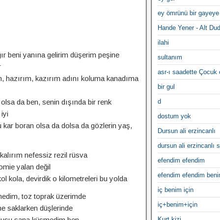
ey ömrünü bir gayeye
Hande Yener - Alt Du
ilahi
r beni yanına gelirim düşerim peşine
sultanım
r
asr-ı saadette Çocuk
ım, hazırım, kazırım adını koluma kanadıma
bir gul
lsa da ben, senin dışında bir renk
d
iyi
dostum yok
u kar boran olsa da dolsa da gözlerin yaş,
Dursun ali erzincanlı
dursun ali erzincanlı s
kalırım nefessiz rezil rüsva
efendim efendim
mie yalan değil
efendim efendim ben
l kola, devirdik o kilometreleri bu yolda
iç benim için
edim, toz toprak üzerimde
iç+benim+için
e saklarken düşlerinde
olusu sana küsmedim ben
Kurt kizi