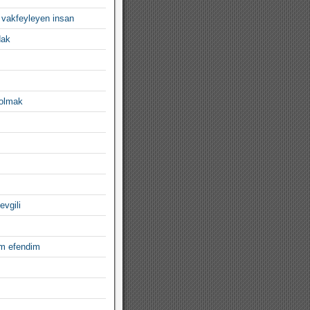
 vakfeyleyen insan
dak
 olmak
evgili
im efendim