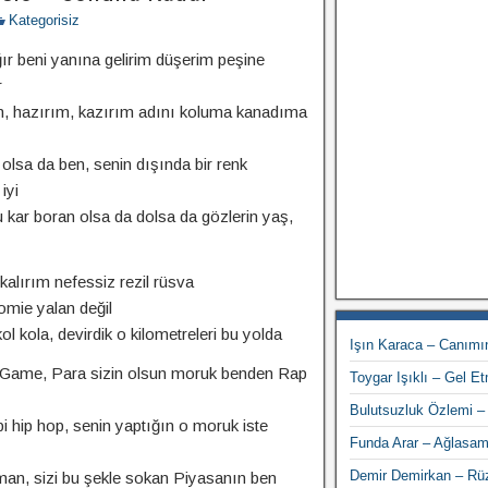
Kategorisiz
r beni yanına gelirim düşerim peşine
r
ım, hazırım, kazırım adını koluma kanadıma
lsa da ben, senin dışında bir renk
iyi
u kar boran olsa da dolsa da gözlerin yaş,
kalırım nefessiz rezil rüsva
mie yalan değil
l kola, devirdik o kilometreleri bu yolda
Işın Karaca – Canımın
 Game, Para sizin olsun moruk benden Rap
Toygar Işıklı – Gel E
Bulutsuzluk Özlemi 
 bi hip hop, senin yaptığın o moruk iste
Funda Arar – Ağlasa
Demir Demirkan – Rü
man, sizi bu şekle sokan Piyasanın ben