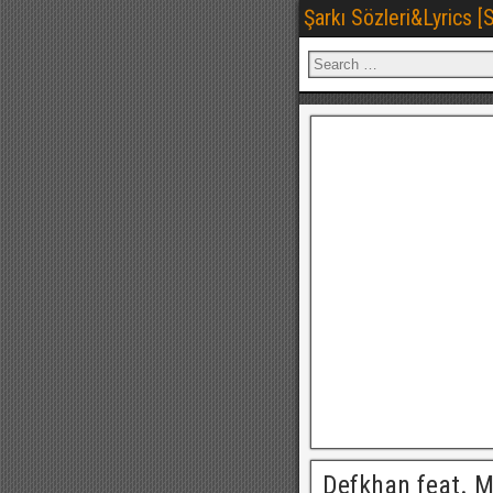
Şarkı Sözleri&Lyrics 
Defkhan feat. 