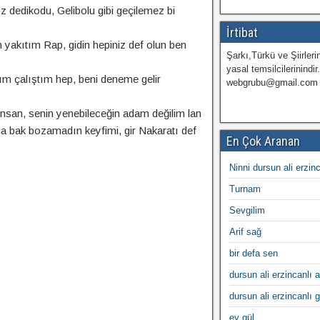
nız dedikodu, Gelibolu gibi geçilemez bi
İrtibat
yakıtım Rap, gidin hepiniz def olun ben
Şarkı,Türkü ve Şiirlerin
yasal temsilcilerinindir
ım çalıştım hep, beni deneme gelir
webgrubu@gmail.com
 insan, senin yenebileceğin adam değilim lan
fına bak bozamadın keyfimi, gir Nakaratı def
En Çok Aranan
Ninni dursun ali erzin
Turnam
Sevgilim
Arif sağ
bir defa sen
dursun ali erzincanlı a
dursun ali erzincanlı 
ey gül