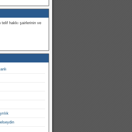
 telif hakkı şairlerinin ve
.
canlı
yrılık
gelseydin