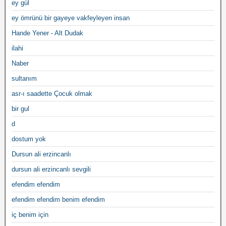
ey gül
ey ömrünü bir gayeye vakfeyleyen insan
Hande Yener - Alt Dudak
ilahi
Naber
sultanım
asr-ı saadette Çocuk olmak
bir gul
d
dostum yok
Dursun ali erzincanlı
dursun ali erzincanlı sevgili
efendim efendim
efendim efendim benim efendim
iç benim için