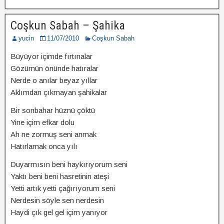
Coşkun Sabah – Şahika
yucin
11/07/2010
Coşkun Sabah
Büyüyor içimde fırtınalar
Gözümün önünde hatıralar
Nerde o anılar beyaz yıllar
Aklımdan çıkmayan şahikalar
Bir sonbahar hüznü çöktü
Yine içim efkar dolu
Ah ne zormuş seni anmak
Hatırlamak onca yılı
Duyarmısın beni haykırıyorum seni
Yaktı beni beni hasretinin ateşi
Yetti artık yetti çağırıyorum seni
Nerdesin söyle sen nerdesin
Haydi çık gel gel içim yanıyor