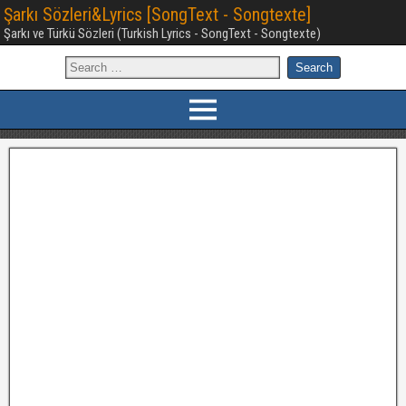
Şarkı Sözleri&Lyrics [SongText - Songtexte]
Şarkı ve Türkü Sözleri (Turkish Lyrics - SongText - Songtexte)