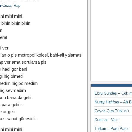
Ceza
,
Rap
ni mini mini
 binin binin binin
in
eral
i ver
an o pis metropol kölesi, babi-ali yalamasi
ap ver ama sorularsa pis
k hadi gör beni
i hiç ölmedi
medim hiç bölmedim
n hiç sevmedim
Ebru Gündeş – Çok 
unu bana da getir
Nuray Hafiftaş – Ah B
para getirir
Çayda Çıra Türküsü
or gelir
es sanat günesidir
Duman – Vals
Tarkan – Pare Pare
ni mini mini