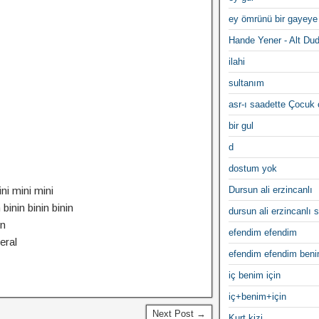
ey ömrünü bir gayeye
Hande Yener - Alt Du
ilahi
sultanım
asr-ı saadette Çocuk
bir gul
d
dostum yok
ni mini mini
Dursun ali erzincanlı
 binin binin binin
dursun ali erzincanlı s
in
efendim efendim
eral
efendim efendim ben
iç benim için
iç+benim+için
Next Post →
Kurt kizi