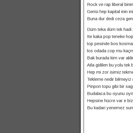
Rock ve rap liberal binin
Gerisi hep kapital inin in
Buna dur dedi ceza gen
Düm teka düm tek hadi p
Ite kaka pop teneke hop
top pesinde bos kosma
los odada cop mu kaçmi
Bak burada kim var akl
Atla gidilen bu yolu te
Hep mi zor isimiz tekmel
Tekleme nedir bilmeyiz (
Pinpon topu gibi bir sag
Budalaca bu oyunu oyn
Hepsine hücre var e bi
Bu kadari yenemez sunu