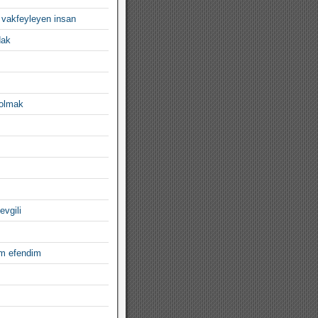
 vakfeyleyen insan
dak
 olmak
evgili
im efendim