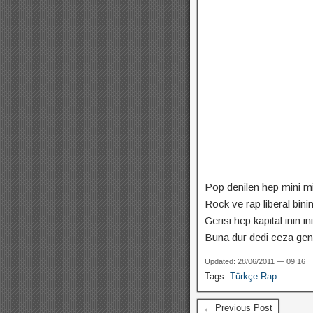
Pop denilen hep mini mi
Rock ve rap liberal binin
Gerisi hep kapital inin in
Buna dur dedi ceza gen
Updated: 28/06/2011 — 09:16
Tags:
Türkçe Rap
← Previous Post