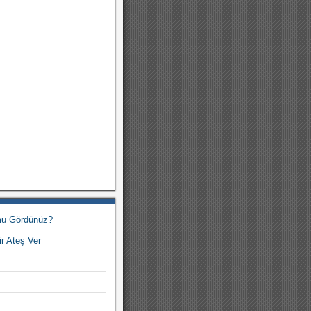
mu Gördünüz?
ir Ateş Ver