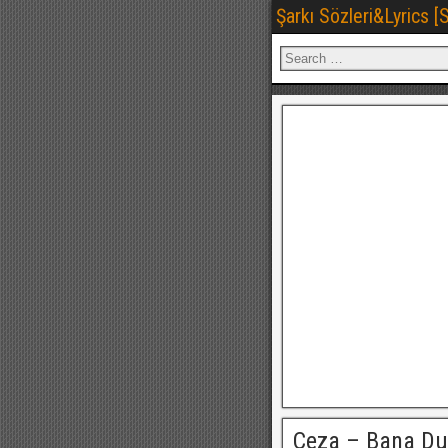
Şarkı Sözleri&Lyrics 
Ceza – Bana Du