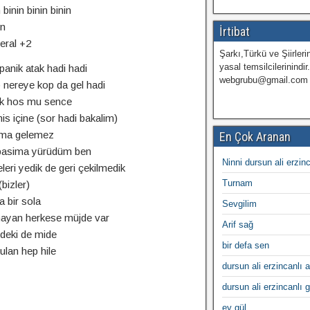
 binin binin binin
in
İrtibat
eral +2
Şarkı,Türkü ve Şiirlerin
yasal temsilcilerinindir
anik atak hadi hadi
webgrubu@gmail.com
 nereye kop da gel hadi
k hos mu sence
s içine (sor hadi bakalim)
ima gelemez
En Çok Aranan
k basima yürüdüm ben
Ninni dursun ali erzin
eri yedik de geri çekilmedik
Turnam
bizler)
a bir sola
Sevgilim
ayan herkese müjde var
Arif sağ
zdeki de mide
bir defa sen
lan hep hile
dursun ali erzincanlı a
dursun ali erzincanlı 
ey gül