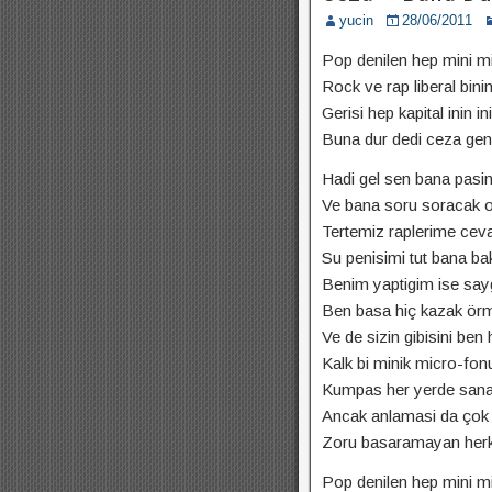
yucin
28/06/2011
Pop denilen hep mini mi
Rock ve rap liberal binin
Gerisi hep kapital inin in
Buna dur dedi ceza gen
Hadi gel sen bana pasin
Ve bana soru soracak ol
Tertemiz raplerime cev
Su penisimi tut bana ba
Benim yaptigim ise sayg
Ben basa hiç kazak ör
Ve de sizin gibisini be
Kalk bi minik micro-fon
Kumpas her yerde sana 
Ancak anlamasi da çok z
Zoru basaramayan herk
Pop denilen hep mini mi