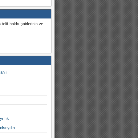
 telif hakkı şairlerinin ve
.
canlı
yrılık
gelseydin