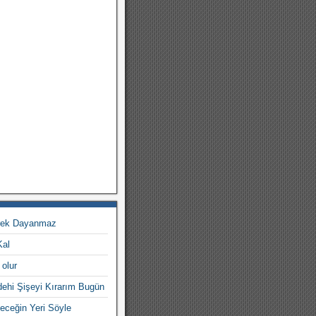
rek Dayanmaz
Kal
 olur
dehi Şişeyi Kırarım Bugün
eceğin Yeri Söyle