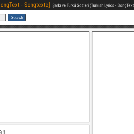
[SongText - Songtexte]
Şarkı ve Türkü Sözleri (Turkish Lyrics - SongTex
an