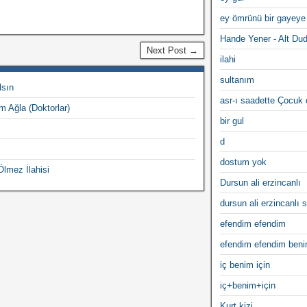
ey ömrünü bir gayeye
Hande Yener - Alt Du
Next Post →
ilahi
sultanım
lsın
asr-ı saadette Çocuk
m Ağla (Doktorlar)
bir gul
d
dostum yok
Ölmez İlahisi
Dursun ali erzincanlı
dursun ali erzincanlı s
efendim efendim
efendim efendim ben
iç benim için
iç+benim+için
Kurt kizi