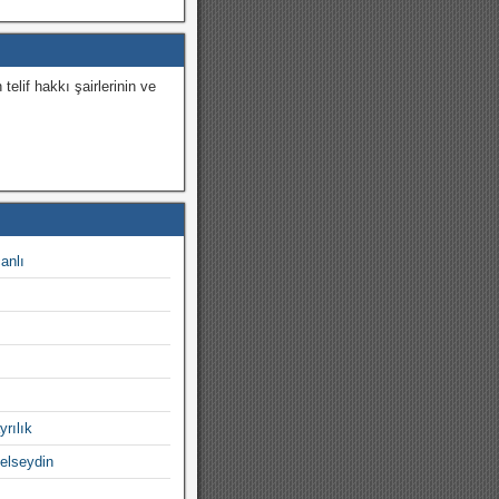
 telif hakkı şairlerinin ve
.
canlı
yrılık
gelseydin