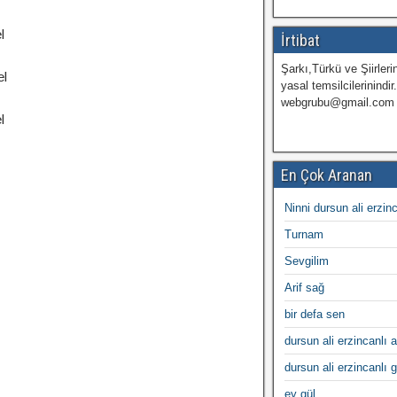
l
İrtibat
Şarkı,Türkü ve Şiirlerin
el
yasal temsilcilerinindir
webgrubu@gmail.com
l
En Çok Aranan
Ninni dursun ali erzin
Turnam
Sevgilim
Arif sağ
bir defa sen
dursun ali erzincanlı a
dursun ali erzincanlı 
ey gül