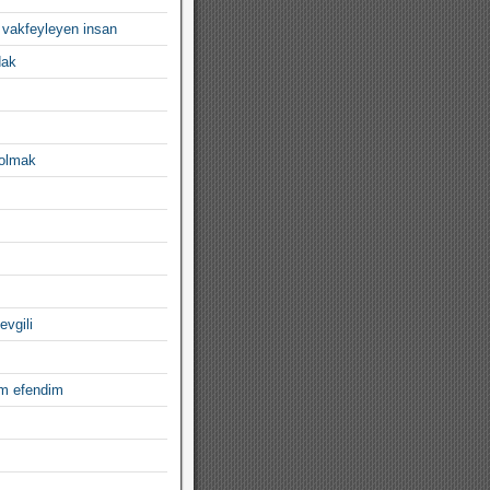
 vakfeyleyen insan
dak
 olmak
evgili
im efendim