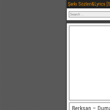
Şarkı Sözleri&Lyrics 
Berksan – Dum