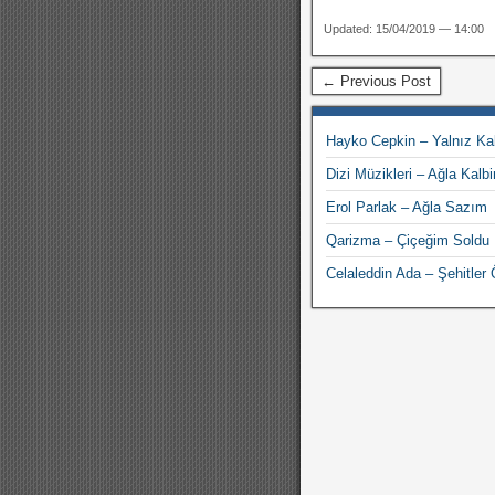
Updated: 15/04/2019 — 14:00
← Previous Post
Hayko Cepkin – Yalnız Ka
Dizi Müzikleri – Ağla Kalbi
Erol Parlak – Ağla Sazım
Qarizma – Çiçeğim Soldu
Celaleddin Ada – Şehitler 