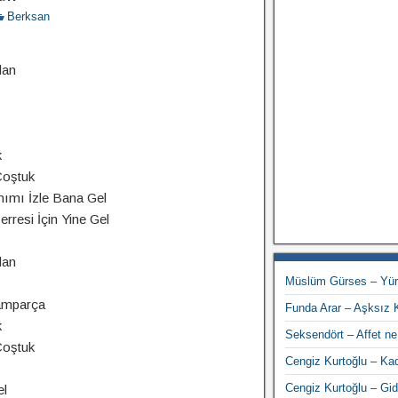
Berksan
dan
k
Coştuk
ımı İzle Bana Gel
rresi İçin Yine Gel
dan
Müslüm Gürses – Yü
amparça
Funda Arar – Aşksız 
k
Seksendört – Affet ne
Coştuk
Cengiz Kurtoğlu – Ka
Cengiz Kurtoğlu – Gid
el