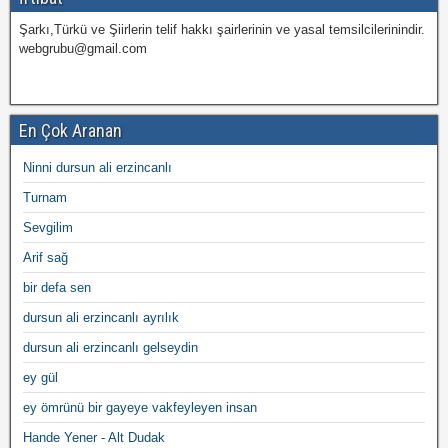
Şarkı,Türkü ve Şiirlerin telif hakkı şairlerinin ve yasal temsilcilerinindir.
webgrubu@gmail.com
En Çok Aranan
Ninni dursun ali erzincanlı
Turnam
Sevgilim
Arif sağ
bir defa sen
dursun ali erzincanlı ayrılık
dursun ali erzincanlı gelseydin
ey gül
ey ömrünü bir gayeye vakfeyleyen insan
Hande Yener - Alt Dudak