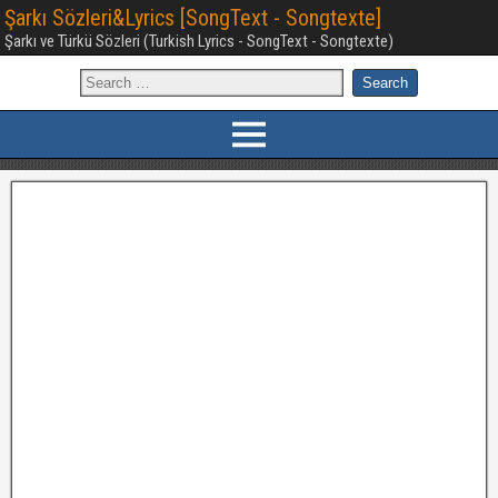
Şarkı Sözleri&Lyrics [SongText - Songtexte]
Şarkı ve Türkü Sözleri (Turkish Lyrics - SongText - Songtexte)