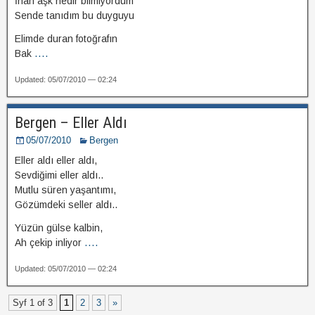
İnan aşk nedir bilmiyordum
Sende tanıdım bu duyguyu
Elimde duran fotoğrafın
Bak
....
Updated: 05/07/2010 — 02:24
Bergen – Eller Aldı
05/07/2010
Bergen
Eller aldı eller aldı,
Sevdiğimi eller aldı..
Mutlu süren yaşantımı,
Gözümdeki seller aldı..
Yüzün gülse kalbin,
Ah çekip inliyor
....
Updated: 05/07/2010 — 02:24
Syf 1 of 3
1
2
3
»