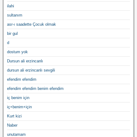
ilahi
sultanım
asr-ı saadette Çocuk olmak
bir gul
d
dostum yok
Dursun ali erzincanlı
dursun ali erzincanlı sevgili
efendim efendim
efendim efendim benim efendim
iç benim için
iç+benim+için
Kurt kizi
Naber
unutamam