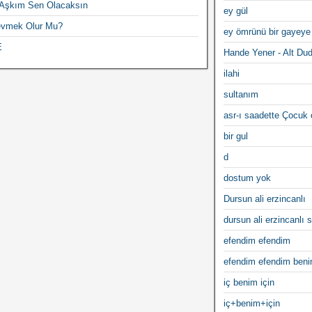
 Aşkım Sen Olacaksın
ey gül
evmek Olur Mu?
ey ömrünü bir gayeye
E
Hande Yener - Alt Du
ilahi
sultanım
asr-ı saadette Çocuk
bir gul
d
dostum yok
Dursun ali erzincanlı
dursun ali erzincanlı s
efendim efendim
efendim efendim ben
iç benim için
iç+benim+için