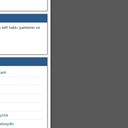
 telif hakkı şairlerinin ve
.
canlı
yrılık
gelseydin