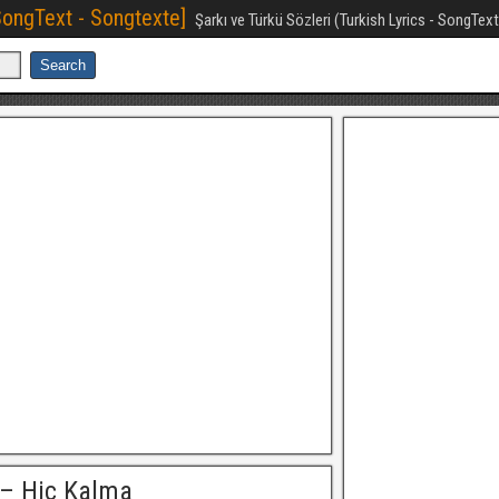
[SongText - Songtexte]
Şarkı ve Türkü Sözleri (Turkish Lyrics - SongTex
 – Hiç Kalma