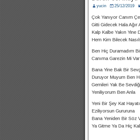
yucin
25/12/2019
Çok Yanıyor Canım Çek
Gitti Gidecek Hala Ağır
Kalp Kalbe Yakın Yine
Hem Kim Bilecek Nasıls
Ben Hiç Duramadım Bi
Canıma Garezin Mi Va
Bana Yine Bak Bir Sevg
Duruyor Muyum Ben H
Gemileri Yak Be Sevdi
Yeniliyorum Ben Anla
Yeni Bir Şey Kat Hayat
Eziliyorsun Gururuna
Bana Yeniden Bir Söz
Ya Gitme Ya Da Hiç Ka