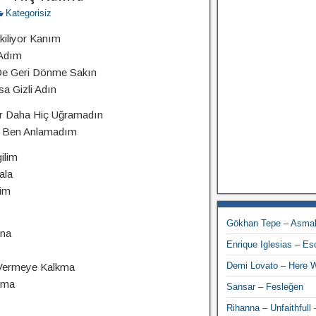
Kategorisiz
iliyor Kanım
 Adım
 De Geri Dönme Sakın
a Gizli Adın
r Daha Hiç Uğramadın
r Ben Anlamadım
ilim
ala
ğim
Gökhan Tepe – Asmal
ına
Enrique Iglesias – E
Demi Lovato – Here 
 Vermeye Kalkma
lma
Sansar – Fesleğen
Rihanna – Unfaithfull