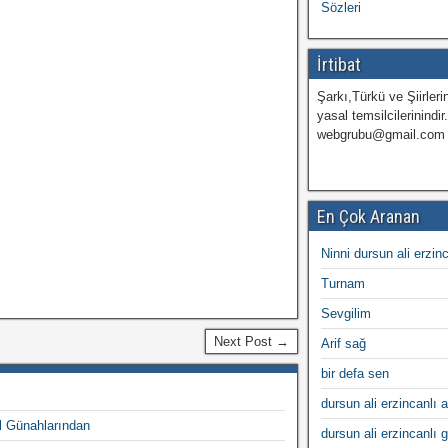
Sözleri
İrtibat
Şarkı,Türkü ve Şiirlerin
yasal temsilcilerinindir
webgrubu@gmail.com
En Çok Aranan
Ninni dursun ali erzin
Turnam
Sevgilim
Next Post →
Arif sağ
bir defa sen
dursun ali erzincanlı a
l Günahlarından
dursun ali erzincanlı 