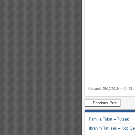
Updated: 25/12/2019 — 14:43
← Previous Post
Familia Tokat – Tutsak
İbrahim Tatlıses – Kop Ge