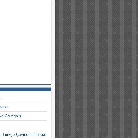
ı
scape
We Go Again
 – Türkçe Çevirisi – Türkçe