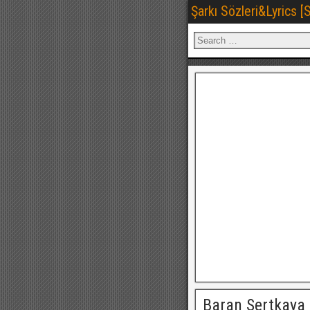
Şarkı Sözleri&Lyrics 
Baran Sertkaya