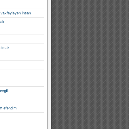
 vakfeyleyen insan
dak
 olmak
evgili
im efendim