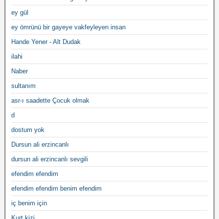
ey gül
ey ömrünü bir gayeye vakfeyleyen insan
Hande Yener - Alt Dudak
ilahi
Naber
sultanım
asr-ı saadette Çocuk olmak
d
dostum yok
Dursun ali erzincanlı
dursun ali erzincanlı sevgili
efendim efendim
efendim efendim benim efendim
iç benim için
Kurt kizi