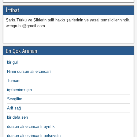
İrtibat
Şarkı,Türkü ve Şiirlerin telif hakkı şairlerinin ve yasal temsilcilerinindir.
webgrubu@gmail.com
En Çok Aranan
bir gul
Ninni dursun ali erzincanlı
Turnam
iç+benim+için
Sevgilim
Arif sağ
bir defa sen
dursun ali erzincanlı ayrılık
dursun ali erzincanlı gelseydin