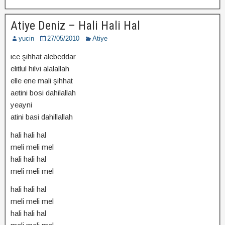
Atiye Deniz – Hali Hali Hal
yucin
27/05/2010
Atiye
ice şihhat alebeddar
elitlul hilvi alalallah
elle ene mali şihhat
aetini bosi dahilallah
yeayni
atini basi dahillallah
hali hali hal
meli meli mel
hali hali hal
meli meli mel
hali hali hal
meli meli mel
hali hali hal