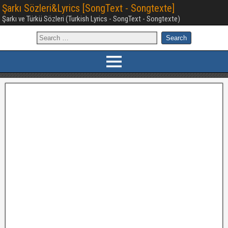
Şarkı Sözleri&Lyrics [SongText - Songtexte]
Şarkı ve Türkü Sözleri (Turkish Lyrics - SongText - Songtexte)