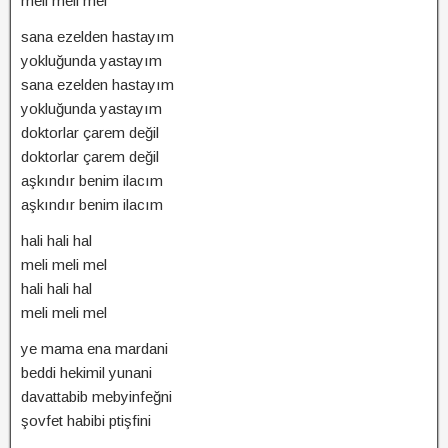
meli meli mel
sana ezelden hastayım
yokluğunda yastayım
sana ezelden hastayım
yokluğunda yastayım
doktorlar çarem değil
doktorlar çarem değil
aşkındır benim ilacım
aşkındır benim ilacım
hali hali hal
meli meli mel
hali hali hal
meli meli mel
ye mama ena mardani
beddi hekimil yunani
davattabib mebyinfeğni
şovfet habibi ptişfini