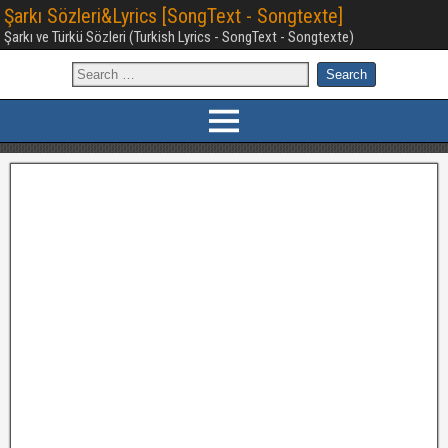
Şarkı Sözleri&Lyrics [SongText - Songtexte]
Şarkı ve Türkü Sözleri (Turkish Lyrics - SongText - Songtexte)