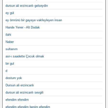
dursun ali erzincanlı gelseydin
ey gül
ey ömrünü bir gayeye vakfeyleyen insan
Hande Yener - Alt Dudak
ilahi
Naber
sultanım
asr-ı saadette Çocuk olmak
bir gul
d
dostum yok
Dursun ali erzincanlı
dursun ali erzincanlı sevgili
efendim efendim
efendim efendim benim efendim