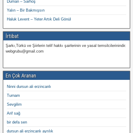
Duman – Sarhoş
Yalın – Bir Bakmışsın
Haluk Levent – Yeter Artık Deli Gönül
İrtibat
Şarkı,Türkü ve Şiirlerin telif hakkı şairlerinin ve yasal temsilcilerinindir.
webgrubu@gmail.com
En Çok Aranan
Ninni dursun ali erzincanlı
Turnam
Sevgilim
Arif sağ
bir defa sen
dursun ali erzincanlı ayrılık