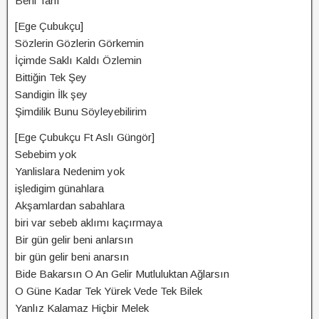
Beni Tanı
[Ege Çubukçu]
Sözlerin Gözlerin Görkemin
İçimde Saklı Kaldı Özlemin
Bittiğin Tek Şey
Sandigin İlk şey
Şimdilik Bunu Söyleyebilirim
[Ege Çubukçu Ft Aslı Güngör]
Sebebim yok
Yanlislara Nedenim yok
işledigim günahlara
Akşamlardan sabahlara
biri var sebeb aklımı kaçırmaya
Bir gün gelir beni anlarsın
bir gün gelir beni anarsın
Bide Bakarsın O An Gelir Mutluluktan Ağlarsın
O Güne Kadar Tek Yürek Vede Tek Bilek
Yanlız Kalamaz Hiçbir Melek