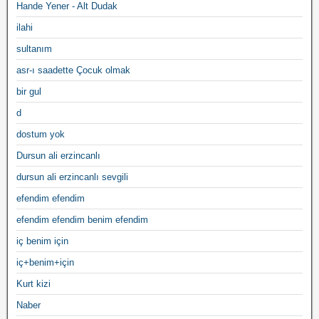
Hande Yener - Alt Dudak
ilahi
sultanım
asr-ı saadette Çocuk olmak
bir gul
d
dostum yok
Dursun ali erzincanlı
dursun ali erzincanlı sevgili
efendim efendim
efendim efendim benim efendim
iç benim için
iç+benim+için
Kurt kizi
Naber