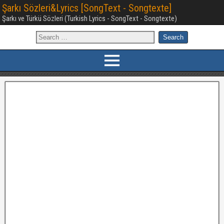
Şarkı Sözleri&Lyrics [SongText - Songtexte]
Şarkı ve Türkü Sözleri (Turkish Lyrics - SongText - Songtexte)