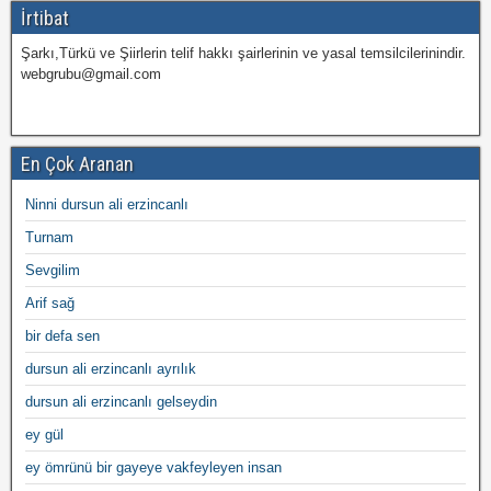
İrtibat
Şarkı,Türkü ve Şiirlerin telif hakkı şairlerinin ve yasal temsilcilerinindir.
webgrubu@gmail.com
En Çok Aranan
Ninni dursun ali erzincanlı
Turnam
Sevgilim
Arif sağ
bir defa sen
dursun ali erzincanlı ayrılık
dursun ali erzincanlı gelseydin
ey gül
ey ömrünü bir gayeye vakfeyleyen insan