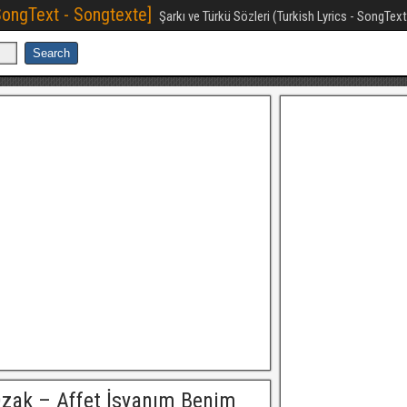
[SongText - Songtexte]
Şarkı ve Türkü Sözleri (Turkish Lyrics - SongTex
Özak – Affet İsyanım Benim