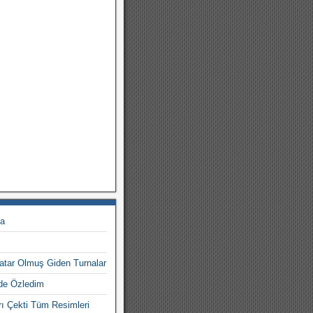
ka
Katar Olmuş Giden Turnalar
de Özledim
ı Çekti Tüm Resimleri