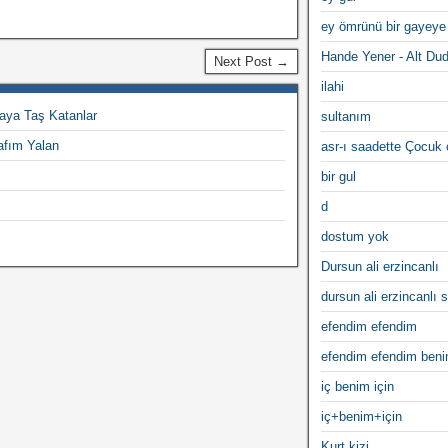
ey ömrünü bir gayeye
Hande Yener - Alt Du
Next Post →
ilahi
aya Taş Katanlar
sultanım
afım Yalan
asr-ı saadette Çocuk
bir gul
d
dostum yok
Dursun ali erzincanlı
dursun ali erzincanlı s
efendim efendim
efendim efendim ben
iç benim için
iç+benim+için
Kurt kizi