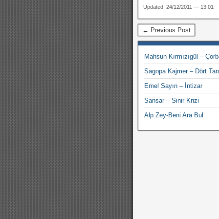
Updated: 24/12/2011 — 13:01
← Previous Post
Mahsun Kırmızıgül – Çorb
Sagopa Kajmer – Dört Tar
Emel Sayın – İntizar
Sansar – Sinir Krizi
Alp Zey-Beni Ara Bul