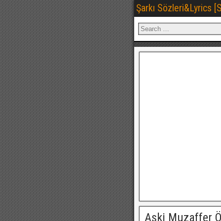
Şarkı Sözleri&Lyrics 
Aşki Muzaffer 