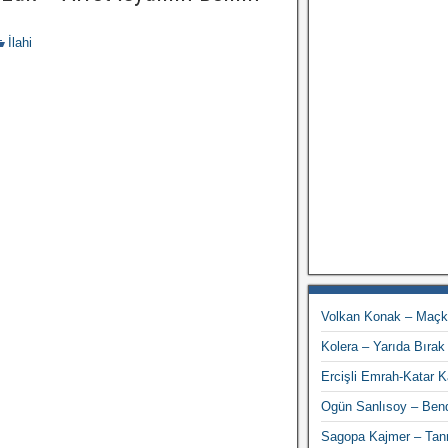
İlahi
Volkan Konak – Maç
Kolera – Yarıda Bırak
Ercişli Emrah-Katar 
Ogün Sanlısoy – Ben
Sagopa Kajmer – Tanr