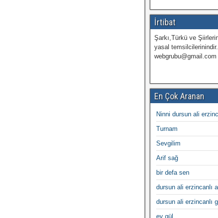
İrtibat
Şarkı,Türkü ve Şiirlerin
yasal temsilcilerinindir
webgrubu@gmail.com
En Çok Aranan
Ninni dursun ali erzin
Turnam
Sevgilim
Arif sağ
bir defa sen
dursun ali erzincanlı a
dursun ali erzincanlı 
ey gül