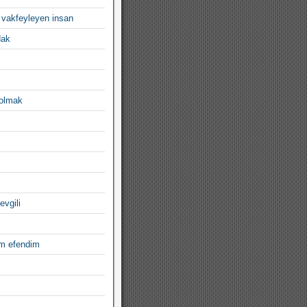
 vakfeyleyen insan
dak
 olmak
evgili
im efendim