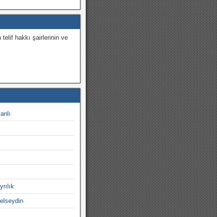
 telif hakkı şairlerinin ve
.
canlı
yrılık
gelseydin