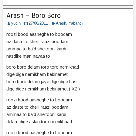
Arash – Boro Boro
yucin
27/06/2011
Arash
,
Yabancı
roozi bood aasheghe to boodam
az daste to kheili raazi boodam
ammaa to ba’d sheitooni kardi
nazdike man nayaa to
boro boro delam toro toro nemikhad
dige dige nemikham bebinamet
boro boro delam jaye dige dige hast
dige dige nemikham bebinamet ( X2 )
roozi bood aasheghe to boodam
az daste to kheili raazi boodam
ammaa to ba’d sheitooni kardi
delam dige aslan toro nemikhaad
roozi bood aasheghe to boodam