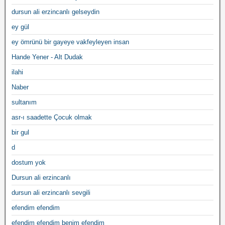
dursun ali erzincanlı gelseydin
ey gül
ey ömrünü bir gayeye vakfeyleyen insan
Hande Yener - Alt Dudak
ilahi
Naber
sultanım
asr-ı saadette Çocuk olmak
bir gul
d
dostum yok
Dursun ali erzincanlı
dursun ali erzincanlı sevgili
efendim efendim
efendim efendim benim efendim