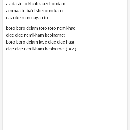
az daste to kheili raazi boodam
ammaa to ba’d sheitooni kardi
nazdike man nayaa to
boro boro delam toro toro nemikhad
dige dige nemikham bebinamet
boro boro delam jaye dige dige hast
dige dige nemikham bebinamet ( X2 )