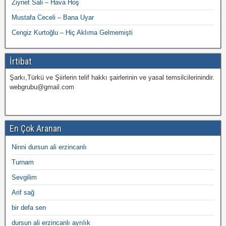
Ziynet Sali – Hava Hoş
Mustafa Ceceli – Bana Uyar
Cengiz Kurtoğlu – Hiç Aklıma Gelmemişti
İrtibat
Şarkı,Türkü ve Şiirlerin telif hakkı şairlerinin ve yasal temsilcilerinindir.
webgrubu@gmail.com
En Çok Aranan
Ninni dursun ali erzincanlı
Turnam
Sevgilim
Arif sağ
bir defa sen
dursun ali erzincanlı ayrılık