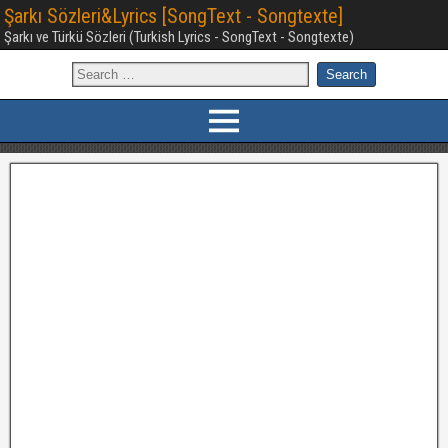
Şarkı Sözleri&Lyrics [SongText - Songtexte]
Şarkı ve Türkü Sözleri (Turkish Lyrics - SongText - Songtexte)