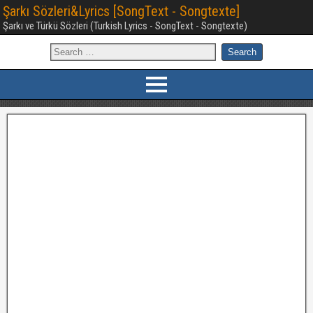
Şarkı Sözleri&Lyrics [SongText - Songtexte]
Şarkı ve Türkü Sözleri (Turkish Lyrics - SongText - Songtexte)