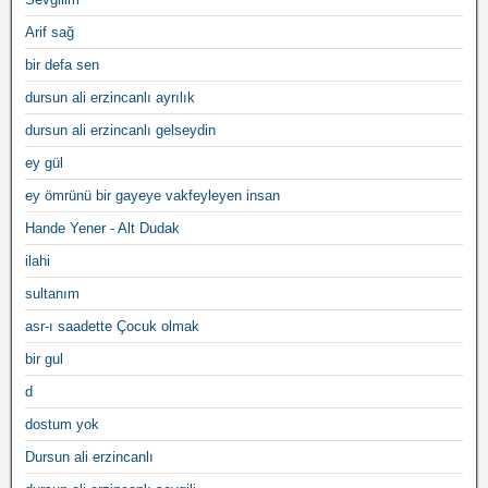
Arif sağ
bir defa sen
dursun ali erzincanlı ayrılık
dursun ali erzincanlı gelseydin
ey gül
ey ömrünü bir gayeye vakfeyleyen insan
Hande Yener - Alt Dudak
ilahi
sultanım
asr-ı saadette Çocuk olmak
bir gul
d
dostum yok
Dursun ali erzincanlı