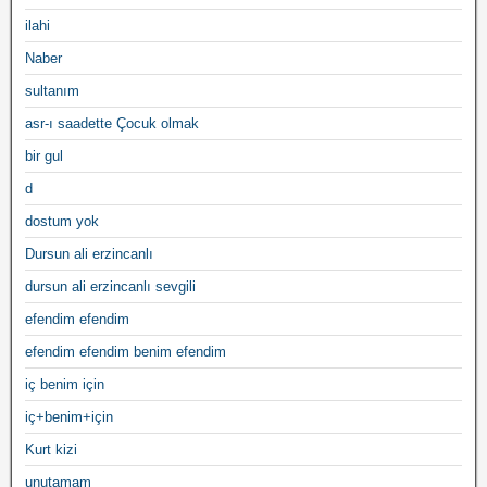
ilahi
Naber
sultanım
asr-ı saadette Çocuk olmak
bir gul
d
dostum yok
Dursun ali erzincanlı
dursun ali erzincanlı sevgili
efendim efendim
efendim efendim benim efendim
iç benim için
iç+benim+için
Kurt kizi
unutamam