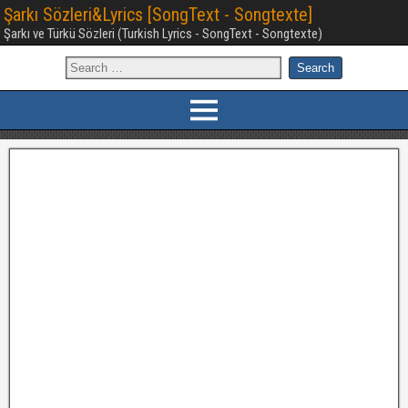
Şarkı Sözleri&Lyrics [SongText - Songtexte]
Şarkı ve Türkü Sözleri (Turkish Lyrics - SongText - Songtexte)