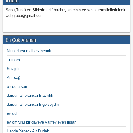
İrtibat
Şarkı,Türkü ve Şiirlerin telif hakkı şairlerinin ve yasal temsilcilerinindir.
webgrubu@gmail.com
En Çok Aranan
Ninni dursun ali erzincanlı
Turnam
Sevgilim
Arif sağ
bir defa sen
dursun ali erzincanlı ayrılık
dursun ali erzincanlı gelseydin
ey gül
ey ömrünü bir gayeye vakfeyleyen insan
Hande Yener - Alt Dudak