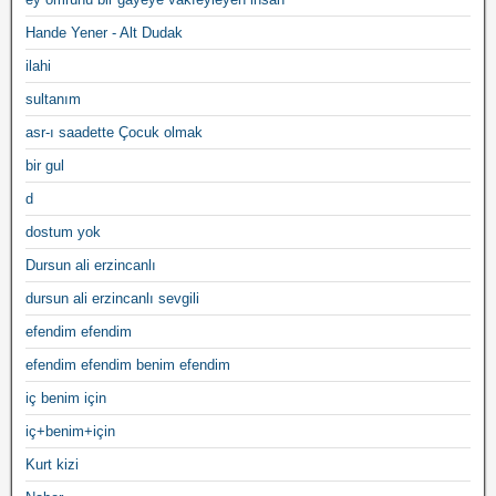
Hande Yener - Alt Dudak
ilahi
sultanım
asr-ı saadette Çocuk olmak
bir gul
d
dostum yok
Dursun ali erzincanlı
dursun ali erzincanlı sevgili
efendim efendim
efendim efendim benim efendim
iç benim için
iç+benim+için
Kurt kizi