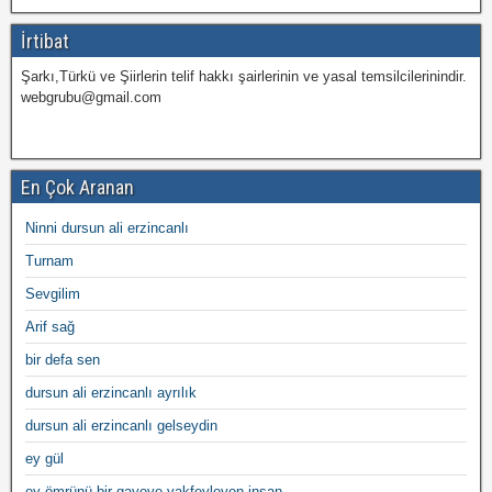
İrtibat
Şarkı,Türkü ve Şiirlerin telif hakkı şairlerinin ve yasal temsilcilerinindir.
webgrubu@gmail.com
En Çok Aranan
Ninni dursun ali erzincanlı
Turnam
Sevgilim
Arif sağ
bir defa sen
dursun ali erzincanlı ayrılık
dursun ali erzincanlı gelseydin
ey gül
ey ömrünü bir gayeye vakfeyleyen insan