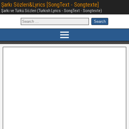
Şarkı Sözleri&Lyrics [SongText - Songtexte]
Şarkı ve Türkü Sözleri (Turkish Lyrics - SongText - Songtexte)