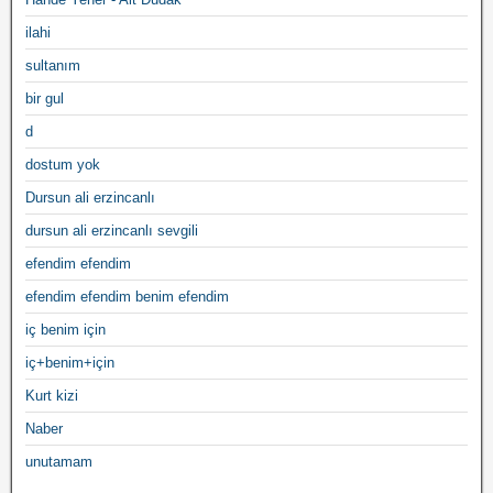
ilahi
sultanım
bir gul
d
dostum yok
Dursun ali erzincanlı
dursun ali erzincanlı sevgili
efendim efendim
efendim efendim benim efendim
iç benim için
iç+benim+için
Kurt kizi
Naber
unutamam