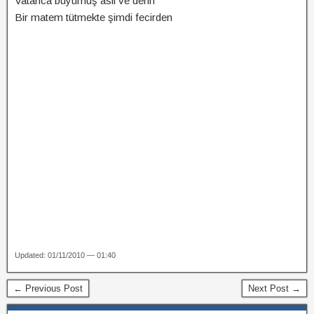
Vatanca büyümüş asil ve derin
Bir matem tütmekte şimdi fecirden
Updated: 01/11/2010 — 01:40
← Previous Post
Next Post →