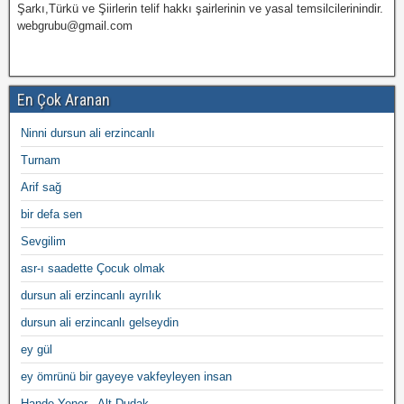
Şarkı,Türkü ve Şiirlerin telif hakkı şairlerinin ve yasal temsilcilerinindir.
webgrubu@gmail.com
En Çok Aranan
Ninni dursun ali erzincanlı
Turnam
Arif sağ
bir defa sen
Sevgilim
asr-ı saadette Çocuk olmak
dursun ali erzincanlı ayrılık
dursun ali erzincanlı gelseydin
ey gül
ey ömrünü bir gayeye vakfeyleyen insan
Hande Yener - Alt Dudak