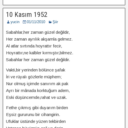
10 Kasım 1952
yucin
01/11/2010
Şiir
Sabahlar,her zaman güzel değildir,
Her zaman ayrılık akşamla gelmez.
Al atlar sırtında hoyrattır fecir,
Hoyrattır,ne kalbler kırmıştır,bilmez.
Sabahlar her zaman güzel değildir.
Vakti,bir yerinden bölünce şafak
İri ve rüyalı gözlerle müphem;
Nur olmuş içimde sanırım ak pak
Ayrı bir mânada korktuğum adem,
Eski düşüncemde,rahat ve uzak.
Fethe çıkmış gibi duyarım birden
Eşsiz gururunu bir cihangirin.
Ufuklar üstünde yüzen tekbirden