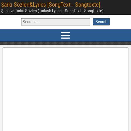
Şarkı Sözleri&Lyrics [SongText - Songtexte]
Şarkı ve Türkü Sözleri (Turkish Lyrics - SongText - Songtexte)