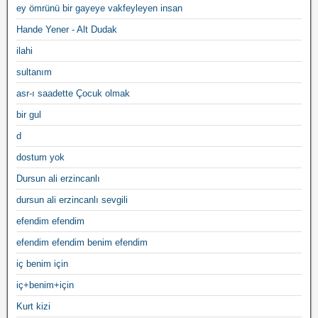
ey ömrünü bir gayeye vakfeyleyen insan
Hande Yener - Alt Dudak
ilahi
sultanım
asr-ı saadette Çocuk olmak
bir gul
d
dostum yok
Dursun ali erzincanlı
dursun ali erzincanlı sevgili
efendim efendim
efendim efendim benim efendim
iç benim için
iç+benim+için
Kurt kizi