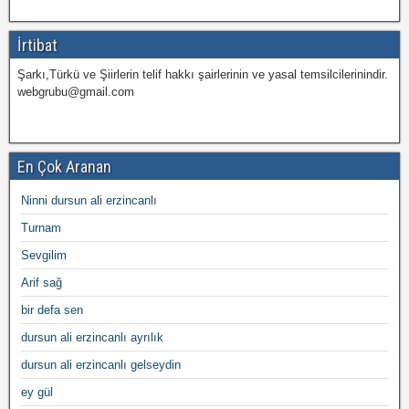
İrtibat
Şarkı,Türkü ve Şiirlerin telif hakkı şairlerinin ve yasal temsilcilerinindir.
webgrubu@gmail.com
En Çok Aranan
Ninni dursun ali erzincanlı
Turnam
Sevgilim
Arif sağ
bir defa sen
dursun ali erzincanlı ayrılık
dursun ali erzincanlı gelseydin
ey gül