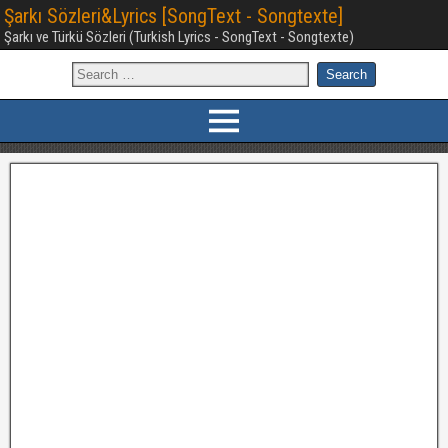
Şarkı Sözleri&Lyrics [SongText - Songtexte]
Şarkı ve Türkü Sözleri (Turkish Lyrics - SongText - Songtexte)