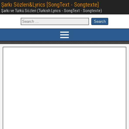
Şarkı Sözleri&Lyrics [SongText - Songtexte]
Şarkı ve Türkü Sözleri (Turkish Lyrics - SongText - Songtexte)