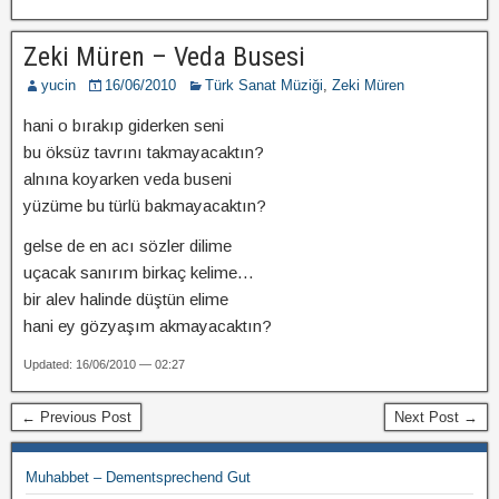
Zeki Müren – Veda Busesi
yucin
16/06/2010
Türk Sanat Müziği
,
Zeki Müren
hani o bırakıp giderken seni
bu öksüz tavrını takmayacaktın?
alnına koyarken veda buseni
yüzüme bu türlü bakmayacaktın?
gelse de en acı sözler dilime
uçacak sanırım birkaç kelime…
bir alev halinde düştün elime
hani ey gözyaşım akmayacaktın?
Updated: 16/06/2010 — 02:27
← Previous Post
Next Post →
Muhabbet – Dementsprechend Gut