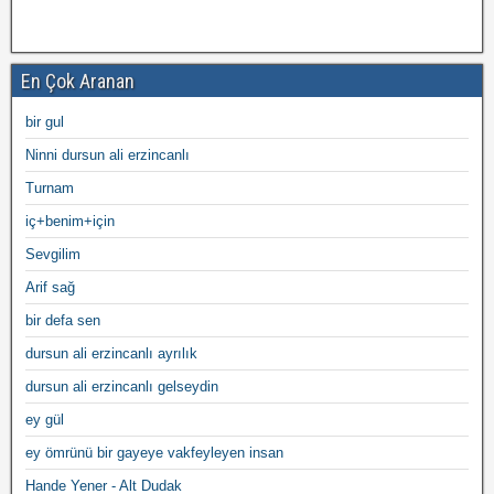
En Çok Aranan
bir gul
Ninni dursun ali erzincanlı
Turnam
iç+benim+için
Sevgilim
Arif sağ
bir defa sen
dursun ali erzincanlı ayrılık
dursun ali erzincanlı gelseydin
ey gül
ey ömrünü bir gayeye vakfeyleyen insan
Hande Yener - Alt Dudak