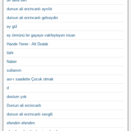
bir defa sen
dursun ali erzincanlı ayrılık
dursun ali erzincanlı gelseydin
ey gül
ey ömrünü bir gayeye vakfeyleyen insan
Hande Yener - Alt Dudak
ilahi
Naber
sultanım
asr-ı saadette Çocuk olmak
d
dostum yok
Dursun ali erzincanlı
dursun ali erzincanlı sevgili
efendim efendim