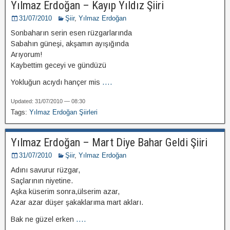
Yılmaz Erdoğan – Kayıp Yıldız Şiiri
31/07/2010
Şiir
,
Yılmaz Erdoğan
Sonbaharın serin esen rüzgarlarında
Sabahın güneşi, akşamın ayışığında
Arıyorum!
Kaybettim geceyi ve gündüzü
Yokluğun acıydı hançer mis
....
Updated: 31/07/2010 — 08:30
Tags:
Yılmaz Erdoğan Şiirleri
Yılmaz Erdoğan – Mart Diye Bahar Geldi Şiiri
31/07/2010
Şiir
,
Yılmaz Erdoğan
Adını savurur rüzgar,
Saçlarının niyetine.
Aşka küserim sonra,ülserim azar,
Azar azar düşer şakaklarıma mart akları.
Bak ne güzel erken
....