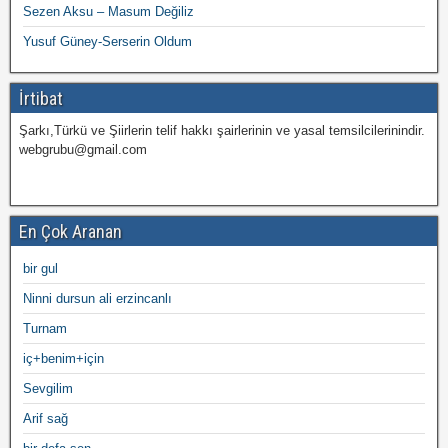
Sezen Aksu – Masum Değiliz
Yusuf Güney-Serserin Oldum
İrtibat
Şarkı,Türkü ve Şiirlerin telif hakkı şairlerinin ve yasal temsilcilerinindir.
webgrubu@gmail.com
En Çok Aranan
bir gul
Ninni dursun ali erzincanlı
Turnam
iç+benim+için
Sevgilim
Arif sağ