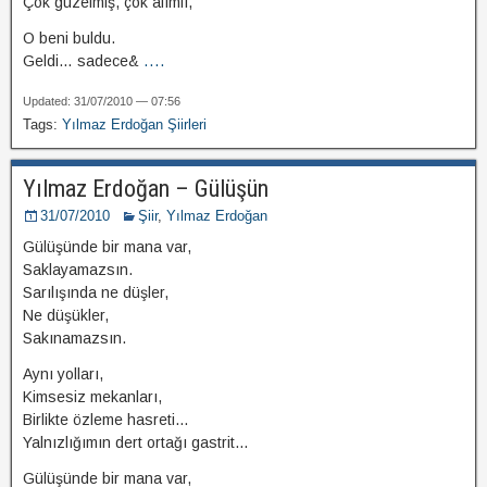
Çok güzelmiş, çok alımlı,
O beni buldu.
Geldi… sadece&
....
Updated: 31/07/2010 — 07:56
Tags:
Yılmaz Erdoğan Şiirleri
Yılmaz Erdoğan – Gülüşün
31/07/2010
Şiir
,
Yılmaz Erdoğan
Gülüşünde bir mana var,
Saklayamazsın.
Sarılışında ne düşler,
Ne düşükler,
Sakınamazsın.
Aynı yolları,
Kimsesiz mekanları,
Birlikte özleme hasreti…
Yalnızlığımın dert ortağı gastrit…
Gülüşünde bir mana var,