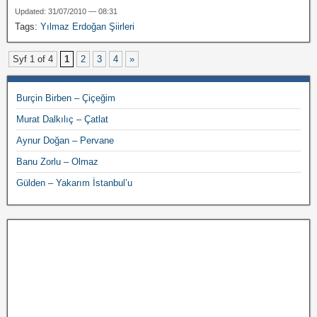
Updated: 31/07/2010 — 08:31
Tags:
Yılmaz Erdoğan Şiirleri
Syf 1 of 4
1
2
3
4
»
Burçin Birben – Çiçeğim
Murat Dalkılıç – Çatlat
Aynur Doğan – Pervane
Banu Zorlu – Olmaz
Gülden – Yakarım İstanbul’u