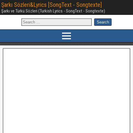
Şarkı Sözleri&Lyrics [SongText - Songtexte]
Şarkı ve Türkü Sözleri (Turkish Lyrics - SongText - Songtexte)