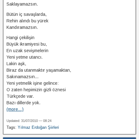
Saklayamazsın.
Bütün iç savaşlarda,
Rehin alındı bu yürek
Kandıramazsın.
Hangi çekilişin
Büyük ikramiyesi bu,
En uzak sevişmelerin
Yeni yetme utancı.
Lakin aşk,
Biraz da utanmaktır yaşamaktan,
Sakınamazsın…
Yeni yetmelik işine gelince:
O zaten hepimizin gizli öznesi
Türkçede var.
Bazı dillerde yok.
(more…)
Updated: 31/07/2010 — 08:24
Tags:
Yılmaz Erdoğan Şiirleri