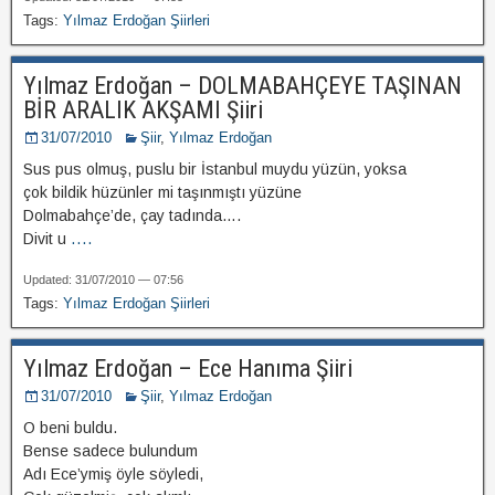
Tags:
Yılmaz Erdoğan Şiirleri
Yılmaz Erdoğan – DOLMABAHÇEYE TAŞINAN
BİR ARALIK AKŞAMI Şiiri
31/07/2010
Şiir
,
Yılmaz Erdoğan
Sus pus olmuş, puslu bir İstanbul muydu yüzün, yoksa
çok bildik hüzünler mi taşınmıştı yüzüne
Dolmabahçe’de, çay tadında….
Divit u
....
Updated: 31/07/2010 — 07:56
Tags:
Yılmaz Erdoğan Şiirleri
Yılmaz Erdoğan – Ece Hanıma Şiiri
31/07/2010
Şiir
,
Yılmaz Erdoğan
O beni buldu.
Bense sadece bulundum
Adı Ece’ymiş öyle söyledi,