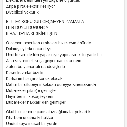
Elektrik idaresindeki yurttaşa ne o yurttaş
Zırpa pırta elektrik kesiliyor
Diyebilesi yoktur ki
BİRTEK KOKUDUR GEÇMEYEN ZAMANLA
HER DUYULDUĞUNDA
BİRAZ DAHA KESKİNLEŞEN
O zaman amerikan arabaları bizim evin önünde
Dolmuş eylerken caddeyi
Ümit besen de film yapar niye yapmasın ki furyadır bu
Ama seyretmek suça giriyor canım annem
Zaten bu yumurtalı sandöviçlerle
Kesin kovarlar bizi ki
Korkarım her şiire konuk olacak
Mahur bir otlupeynir kokusu süreyya sinemasında
Mübarekler pikniğe gelmişler
Hayır benim kokoş teyzem
Mübarekler hakkari’ den gelmişler
Okul bitimlerinde çamsakızı ağlamalar yok artık
Filiz beni unutma ki hakkari
Unutulmaya müsait bir yerdir