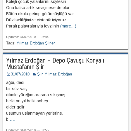
Kolejli çocuk yalanlarını söylesin
Ona kalsa artık sevişmese de olur
Bütün okulu getirip götürmüşlüğü var
Düzliseliliğimize cintonik içiyoruz
Paralı palavralarıyla fevzi’nin
(more…)
Updated: 31/07/2010 — 07:44
Tags:
Yılmaz Erdoğan Şiirleri
Yılmaz Erdoğan – Depo Çavuşu Konyalı
Mustafanın Şiiri
31/07/2010
Şiir
,
Yılmaz Erdoğan
ağbi, dedi
bir söz var,
dilimle yüreğim arasına sıkışmış
belki on yıl belki onbeş
gider gelir
usumun uslanmayan yerlerine,
b
....
Updated: 31/07/2010 — 07:55