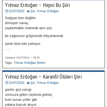
Yılmaz Erdoğan – Hepsi Bu Şiiri
31/07/2010
Şiir
,
Yılmaz Erdoğan
Değişen ben değilim
dönüşen savaş
yaşlanmakla ıslanmak aynı şey:
bir yağmurun gölgesinde ihtiyarlanmak
şimdi ölüm bile yetmiyor
....
Updated: 31/07/2010 — 08:25
Tags:
Yılmaz Erdoğan Şiirleri
Yılmaz Erdoğan – Karanfil Ölüleri Şiiri
31/07/2010
Şiir
,
Yılmaz Erdoğan
günler güz yanığı
sonsuza giden raylarda gümüş
kum susan çöller gibi
yalana buyruk akıyor