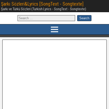
Şarkı Sözleri&Lyrics [SongText - Songtexte]
Şarkı ve Türkü Sözleri (Turkish Lyrics - SongText - Songtexte)