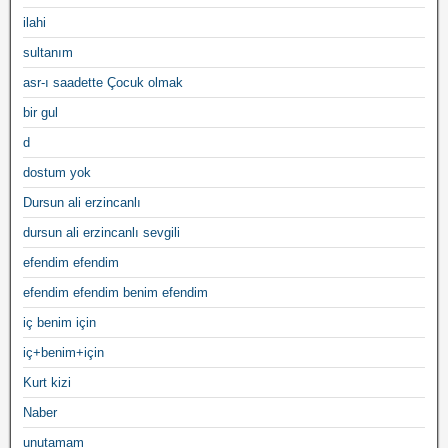
ilahi
sultanım
asr-ı saadette Çocuk olmak
bir gul
d
dostum yok
Dursun ali erzincanlı
dursun ali erzincanlı sevgili
efendim efendim
efendim efendim benim efendim
iç benim için
iç+benim+için
Kurt kizi
Naber
unutamam