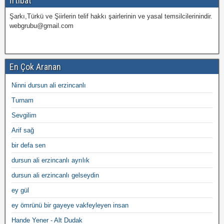
İrtibat
Şarkı,Türkü ve Şiirlerin telif hakkı şairlerinin ve yasal temsilcilerinindir.
webgrubu@gmail.com
En Çok Aranan
Ninni dursun ali erzincanlı
Turnam
Sevgilim
Arif sağ
bir defa sen
dursun ali erzincanlı ayrılık
dursun ali erzincanlı gelseydin
ey gül
ey ömrünü bir gayeye vakfeyleyen insan
Hande Yener - Alt Dudak