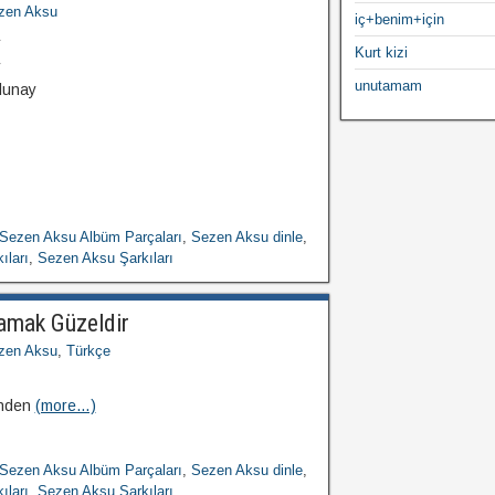
zen Aksu
iç+benim+için
r
Kurt kizi
r
unutamam
lunay
Sezen Aksu Albüm Parçaları
,
Sezen Aksu dinle
,
ıları
,
Sezen Aksu Şarkıları
amak Güzeldir
zen Aksu
,
Türkçe
unden
(more…)
Sezen Aksu Albüm Parçaları
,
Sezen Aksu dinle
,
ıları
,
Sezen Aksu Şarkıları