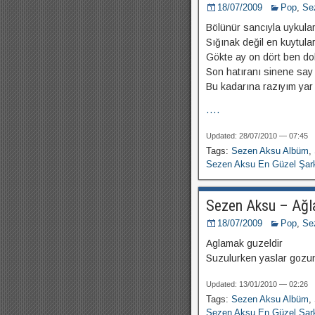
18/07/2009
Pop
,
Se
Bölünür sancıyla uykula
Sığınak değil en kuytula
Gökte ay on dört ben do
Son hatıranı sinene say
Bu kadarına razıyım yar
....
Updated: 28/07/2010 — 07:45
Tags:
Sezen Aksu Albüm
,
Sezen Aksu En Güzel Şark
Sezen Aksu – Ağl
18/07/2009
Pop
,
Se
Aglamak guzeldir
Suzulurken yaslar goz
Updated: 13/01/2010 — 02:26
Tags:
Sezen Aksu Albüm
,
Sezen Aksu En Güzel Şark