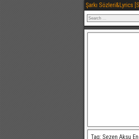
Şarkı Sözleri&Lyrics 
Tag: Sezen Aksu En 