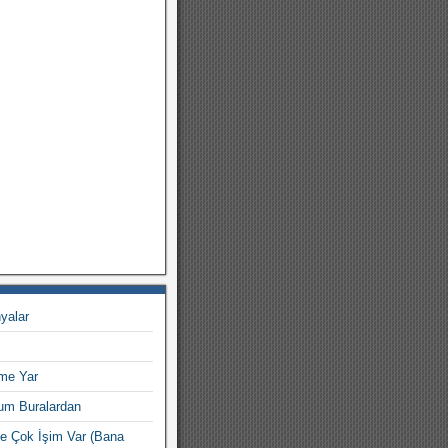
nyalar
tme Yar
um Buralardan
e Çok İşim Var (Bana