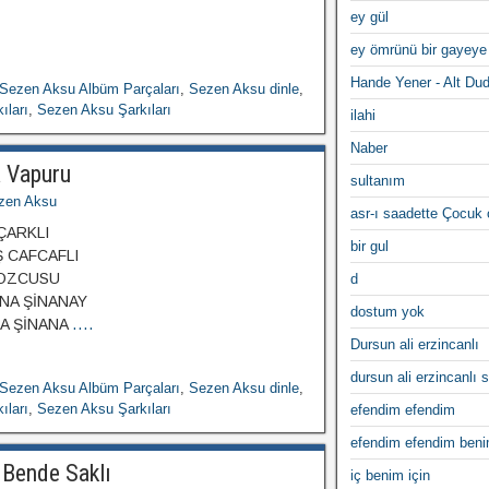
ey gül
ey ömrünü bir gayeye
Hande Yener - Alt Du
Sezen Aksu Albüm Parçaları
,
Sezen Aksu dinle
,
ıları
,
Sezen Aksu Şarkıları
ilahi
Naber
 Vapuru
sultanım
zen Aksu
asr-ı saadette Çocuk
ÇARKLI
bir gul
 CAFCAFLI
ZOZCUSU
d
NA ŞİNANAY
dostum yok
PA ŞİNANA
....
Dursun ali erzincanlı
dursun ali erzincanlı s
Sezen Aksu Albüm Parçaları
,
Sezen Aksu dinle
,
ıları
,
Sezen Aksu Şarkıları
efendim efendim
efendim efendim ben
 Bende Saklı
iç benim için