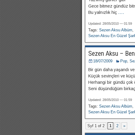
Gece bitmez gündüz bi
Bu yalnızlık hiç
....
Updated: 28/05/2010 — 01:59
Tags:
Sezen Aksu Albüm
,
Sezen Aksu En Güzel Şark
Sezen Aksu – Ben
18/07/2009
Pop
,
Se
Bir gün daha yaşandı ve b
Küçük sevinçleri ve küçü
Herhangi bir gündü çok ö
Seni düşündüğüm birka
Updated: 28/05/2010 — 01:59
Tags:
Sezen Aksu Albüm
,
Sezen Aksu En Güzel Şark
Syf 1 of 2
1
2
»