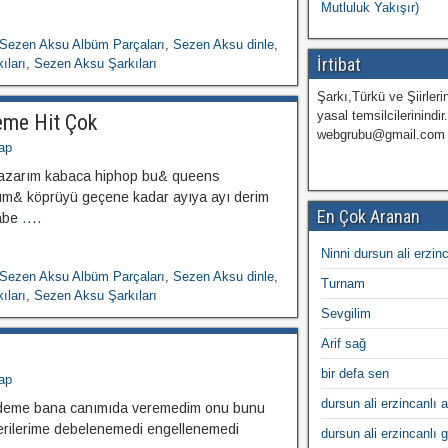
Mutluluk Yakışır)
Sezen Aksu Albüm Parçaları
,
Sezen Aksu dinle
,
İrtibat
ıları
,
Sezen Aksu Şarkıları
Şarkı,Türkü ve Şiirlerin
yasal temsilcilerinindir
eme Hit Çok
webgrubu@gmail.com
ap
e yazarım kabaca hiphop bu& queens
m& köprüyü geçene kadar ayıya ayı derim
En Çok Aranan
abe
....
Ninni dursun ali erzin
Sezen Aksu Albüm Parçaları
,
Sezen Aksu dinle
,
Turnam
ıları
,
Sezen Aksu Şarkıları
Sevgilim
Arif sağ
bir defa sen
ap
dursun ali erzincanlı a
 deme bana canımıda veremedim onu bunu
rilerime debelenemedi engellenemedi
dursun ali erzincanlı 