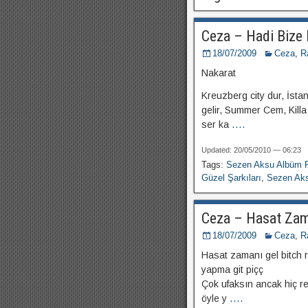
Ceza – Hadi Bize 
18/07/2009
Ceza
,
R
Nakarat
Kreuzberg city dur, İst
gelir, Summer Cem, Killa 
ser ka
....
Updated: 20/05/2010 — 06:23
Tags:
Sezen Aksu Albüm P
Güzel Şarkıları
,
Sezen Aks
Ceza – Hasat Za
18/07/2009
Ceza
,
R
Hasat zamanı gel bitch r
yapma git piçç
Çok ufaksın ancak hiç r
öyle y
....