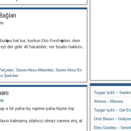
Bağlan
ap
anbul�a hat kur, korkun Eko Fresh�ten, dem
eyt der gelir 40 haramiler, ver beatin hakkını,
arçaları
,
Sezen Aksu Albümleri
,
Sezen Aksu En
u Şarkıları
manı
Toygar Işıklı – Sardu
ap
Athena – Macera
ap e bir paha biç rapime paha biçme trip
Toygar Işıklı – Gel E
Ümit Besen – Gidiyor
elaxın kalmamış silahsız olmaz sanma vinç al
Ebru Gündeş – Seninl