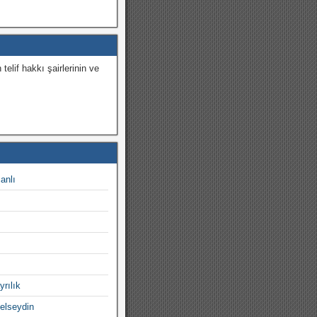
 telif hakkı şairlerinin ve
.
canlı
yrılık
gelseydin