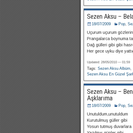
Sezen Aksu – Bel
18/07/2009
Pop
,
Se
Uçurum uçurum gözlerin
Prangalarca boynuma ta
Dağ gülleri gibi gibi hasr
Her gece uyku diye yatt
Updated: 28/05/2010 — 01:59
Tags:
Sezen Aksu Albüm
,
Sezen Aksu En Güzel Şark
Sezen Aksu – Ben
Aşklarıma
18/07/2009
Pop
,
Se
Unutuldum,unutuldum
Kurutulmuş güller gibi
Yosun tutmuş duvarlara
Yazılmış günler gibi