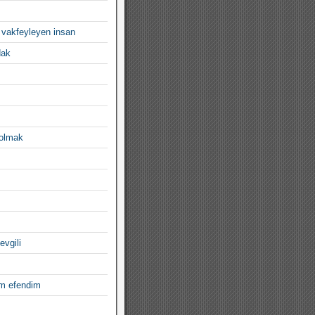
 vakfeyleyen insan
dak
 olmak
evgili
im efendim