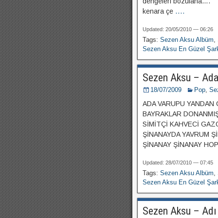
dengeleri bozulana….
kenara çe
....
Updated: 20/05/2010 — 06:26
Tags:
Sezen Aksu Albüm
,
Sezen Aksu En Güzel Şark
Sezen Aksu – Ada
18/07/2009
Pop
,
Se
ADA VARUPU YANDAN 
BAYRAKLAR DONANMIŞ
SİMİTÇİ KAHVECİ GA
ŞİNANAYDA YAVRUM Şİ
ŞİNANAY ŞİNANAY HO
Updated: 28/07/2010 — 07:45
Tags:
Sezen Aksu Albüm
,
Sezen Aksu En Güzel Şark
Sezen Aksu – Adı