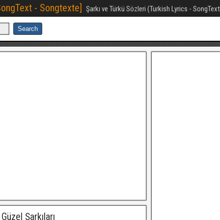
[SongText - Songtexte]
Şarkı ve Türkü Sözleri (Turkish Lyrics - SongTex
Güzel Şarkıları