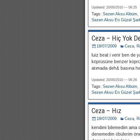
Updated: 20/05/2010 — 06:25
Tags:
Sezen Aksu Albüm
,
Sezen Aksu En Güzel Şark
Ceza – Hiç Yok D
18/07/2009
Ceza
,
R
luiz beat i verir ben d
köprüsüne benzer köprü
atımada deh& basına h
Updated: 20/05/2010 — 06:26
Tags:
Sezen Aksu Albüm
,
Sezen Aksu En Güzel Şark
Ceza – Hız
18/07/2009
Ceza
,
R
kendimi bilemedim ama
denemedim öbülerim öne