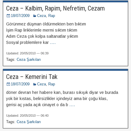
Ceza – Kalbim, Rapim, Nefretim, Cezam
18/07/2009
Ceza
,
Rap
Görünmez düşman öldürmekten ben bıktım
İşim Rap liriklerimle mermi sıktım tıktım
Adım Ceza çok kolpa saltanatlar yıktım
Sosyal problemlere kar
....
Updated: 20/05/2010 — 06:39
Tags:
Ceza Şarkıları
Ceza – Kemerini Tak
18/07/2009
Ceza
,
Rap
döner devran her habere kan, burası sıkışık diyar ve burada
yok bir kıstas, belirsizlikler içindeyiz ama bir çoğu klas,
gerisi aç yada açık cinayet o da b
....
Updated: 20/05/2010 — 06:40
Tags:
Ceza Şarkıları