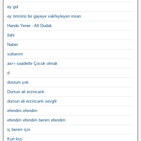
ey gül
ey ömrünü bir gayeye vakfeyleyen insan
Hande Yener - Alt Dudak
ilahi
Naber
sultanım
asr-ı saadette Çocuk olmak
d
dostum yok
Dursun ali erzincanlı
dursun ali erzincanlı sevgili
efendim efendim
efendim efendim benim efendim
iç benim için
Kurt kizi