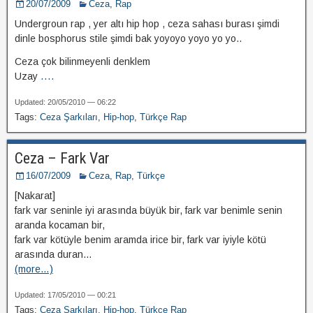
20/07/2009
Ceza
,
Rap
Undergroun rap , yer altı hip hop , ceza sahası burası şimdi
dinle bosphorus stile şimdi bak yoyoyo yoyo yo yo..
Ceza çok bilinmeyenli denklem
Uzay
....
Updated: 20/05/2010 — 06:22
Tags:
Ceza Şarkıları
,
Hip-hop
,
Türkçe Rap
Ceza – Fark Var
16/07/2009
Ceza
,
Rap
,
Türkçe
[Nakarat]
fark var seninle iyi arasında büyük bir, fark var benimle senin
aranda kocaman bir,
fark var kötüyle benim aramda irice bir, fark var iyiyle kötü
arasında duran…
(more…)
Updated: 17/05/2010 — 00:21
Tags:
Ceza Şarkıları
,
Hip-hop
,
Türkçe Rap