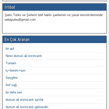
İrtibat
Şarkı,Türkü ve Şiirlerin telif hakkı şairlerinin ve yasal temsilcilerinindir.
webgrubu@gmail.com
En Çok Aranan
bir gul
Ninni dursun ali erzincanlı
Turnam
iç+benim+için
Sevgilim
Arif sağ
bir defa sen
dursun ali erzincanlı ayrılık
dursun ali erzincanlı gelseydin