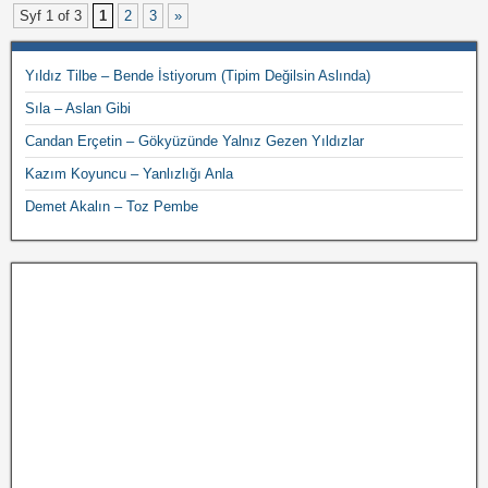
Syf 1 of 3
1
2
3
»
Yıldız Tilbe – Bende İstiyorum (Tipim Değilsin Aslında)
Sıla – Aslan Gibi
Candan Erçetin – Gökyüzünde Yalnız Gezen Yıldızlar
Kazım Koyuncu – Yanlızlığı Anla
Demet Akalın – Toz Pembe