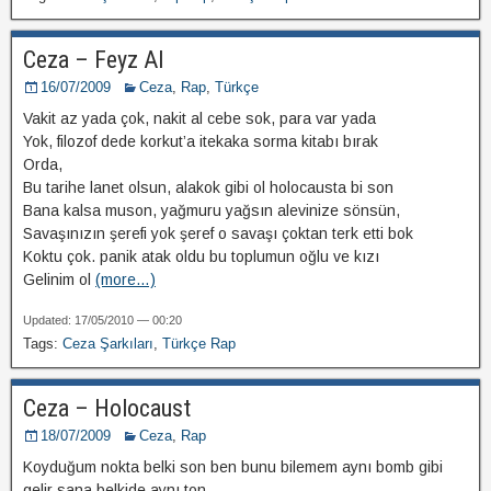
Ceza – Feyz Al
16/07/2009
Ceza
,
Rap
,
Türkçe
Vakit az yada çok, nakit al cebe sok, para var yada
Yok, filozof dede korkut’a itekaka sorma kitabı bırak
Orda,
Bu tarihe lanet olsun, alakok gibi ol holocausta bi son
Bana kalsa muson, yağmuru yağsın alevinize sönsün,
Savaşınızın şerefi yok şeref o savaşı çoktan terk etti bok
Koktu çok. panik atak oldu bu toplumun oğlu ve kızı
Gelinim ol
(more…)
Updated: 17/05/2010 — 00:20
Tags:
Ceza Şarkıları
,
Türkçe Rap
Ceza – Holocaust
18/07/2009
Ceza
,
Rap
Koyduğum nokta belki son ben bunu bilemem aynı bomb gibi
gelir sana belkide aynı ton