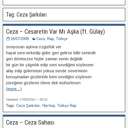
Tag: Ceza Şarkıları
Ceza – Cesaretin Var Mı Aşka (ft. Gülay)
16/07/2009
Ceza
,
Rap
,
Türkçe
seviyosan aşkına özgürlük ver
hayat seni terkedip gider geri gelirse bilki senindir
geri dönmezse hiçbir zaman senin değildir
bir gün bir çılgınlık edip seni sevdiğimi söylesem
alay edip gülermisin yoksa sende severmisin
konuşmadan gözlerinle beni sevdiğini söylesen
yüreğime gözlerini ölene dek mühürlesen
(more…)
Updated: 17/05/2010 — 00:22
Tags:
Ceza Şarkıları
,
Hip-hop
,
Türkçe Rap
Ceza – Ceza Sahası