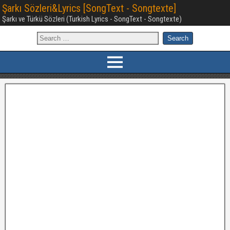
Şarkı Sözleri&Lyrics [SongText - Songtexte]
Şarkı ve Türkü Sözleri (Turkish Lyrics - SongText - Songtexte)