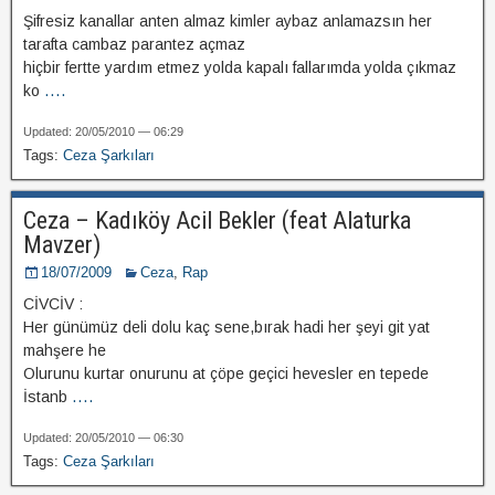
Şifresiz kanallar anten almaz kimler aybaz anlamazsın her
tarafta cambaz parantez açmaz
hiçbir fertte yardım etmez yolda kapalı fallarımda yolda çıkmaz
ko
....
Updated: 20/05/2010 — 06:29
Tags:
Ceza Şarkıları
Ceza – Kadıköy Acil Bekler (feat Alaturka
Mavzer)
18/07/2009
Ceza
,
Rap
CİVCİV :
Her günümüz deli dolu kaç sene,bırak hadi her şeyi git yat
mahşere he
Olurunu kurtar onurunu at çöpe geçici hevesler en tepede
İstanb
....
Updated: 20/05/2010 — 06:30
Tags:
Ceza Şarkıları