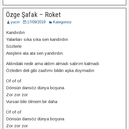
Özge Şafak – Roket
yucin
17/09/2019
Kategorisiz
Kandırdın
Yalanları sıka sıka sen kandırdın
Sözlerle
Ateşlere ata ata sen yandırdın
Aklındaki nedir ama aklım almadı sabrım kalmadı
Özledim deli gibi zaafımı bildin aşka doymadın
Of of of
Dönsün dansöz dünya boşuna
Zor zor zor
Vursan bile ölmem bir daha
Of of of
Dönsün dansöz dünya boşuna
Zor zor zor