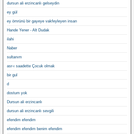
dursun ali erzincanlı gelseydin
ey gül
ey ömrünü bir gayeye vakfeyleyen insan
Hande Yener - Alt Dudak
ilahi
Naber
sultanım
asr-ı saadette Çocuk olmak
bir gul
d
dostum yok
Dursun ali erzincanlı
dursun ali erzincanlı sevgili
efendim efendim
efendim efendim benim efendim