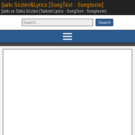
Şarkı Sözleri&Lyrics [SongText - Songtexte]
Şarkı ve Türkü Sözleri (Turkish Lyrics - SongText - Songtexte)